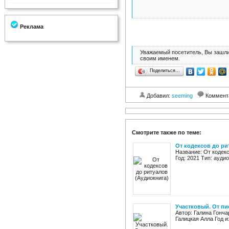
Реклама
Уважаемый посетитель, Вы зашли
своим именем.
Поделиться…
Добавил:
seeming
Коммент
Смотрите также по теме:
От кодексов до ри
Название: От кодекс
Год: 2021 Тип: ауди
Участковый. От пи
Автор: Галина Гонча
Галицкая Алла Год и