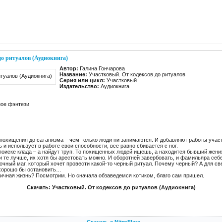
до ритуалов (Аудиокнига)
Автор:
Галина Гончарова
Название:
Участковый. От кодексов до ритуалов
Серия или цикл:
Участковый
Издательство:
Аудиокнига
ное фэнтези
 похищения до сатанизма – чем только люди ни занимаются. И добавляют работы учас
 и использует в работе свои способности, все равно сбивается с ног.
поиске клада – а найдут труп. То похищенных людей ищешь, а находится бывший жени
и те лучше, их хотя бы арестовать можно. И оборотней завербовать, и фамильяра себ
дочный маг, который хочет провести какой-то черный ритуал. Почему черный? А для с
 хорошо бы остановить…
 личная жизнь? Посмотрим. Но сначала обзаведемся котиком, благо сам пришел.
Скачать: Участковый. От кодексов до ритуалов (Аудиокнига)