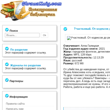
Участковый. От кодексов 
Поиск
Озвучивает:
Алла Галицкая
Год издания аудио книги:
2021
По разделам
Жанр:
городское фэнтези, детектив
Этот параграф содержит ссылку.
Аудио:
MP3, 128 kbps
Продолжительность:
12:13:29
Язык:
русский
Размер:
672 Мб
Журналы по разделам
Этот параграф содержит ссылку.
От убийства до наведения порчи, от
Ирина Алексеева хоть и ведьма, хоть
То друг поможет посодействовать в 
куда бы от них убежать? Вампиры – 
Партнеры
перечень дел. А ведь есть еще зага
жертвоприношения не нужны. И его
Работа, работа и еще раз работа. А
Информация
Правила сайта
Написать нам