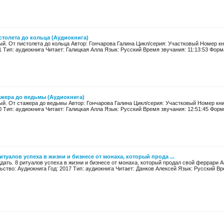
столета до кольца (Аудиокнига)
й. От пистолета до кольца Автор: Гончарова Галина Цикл/серия: Участковый Номер кн
1 Тип: аудиокнига Читает: Галицкая Алла Язык: Русский Время звучания: 11:13:53 Форма
ажера до ведьмы (Аудиокнига)
ый. От стажера до ведьмы Автор: Гончарова Галина Цикл/серия: Участковый Номер кни
0 Тип: аудиокнига Читает: Галицкая Алла Язык: Русский Время звучания: 12:51:45 Форма
итуалов успеха в жизни и бизнесе от монаха, который прода ...
дать. 8 ритуалов успеха в жизни и бизнесе от монаха, который продал свой феррари 
ство: Аудиокнига Год: 2017 Тип: аудиокнига Читает: Данков Алексей Язык: Русский Врем