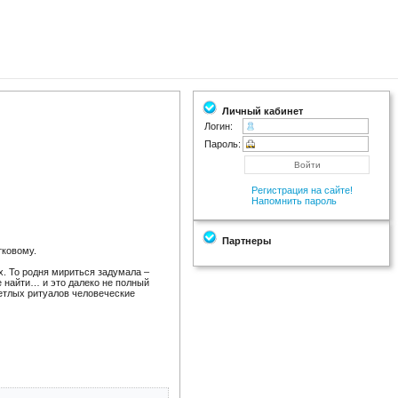
Личный кабинет
Логин:
Пароль:
Регистрация на сайте!
Напомнить пароль
Партнеры
тковому.
х. То родня мириться задумала –
е найти… и это далеко не полный
ветлых ритуалов человеческие