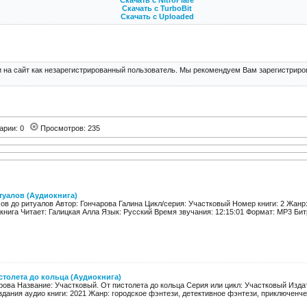
Скачать с NitroFlare
Скачать с TurboBit
Скачать с Uploaded
 на сайт как незарегистрированный пользователь. Мы рекомендуем Вам зарегистриров
арии: 0
Просмотров: 235
туалов (Аудиокнига)
ов до ритуалов Автор: Гончарова Галина Цикл/серия: Участковый Номер книги: 2 Жанр
окнига Читает: Галицкая Алла Язык: Русский Время звучания: 12:15:01 Формат: MP3 Битр
столета до кольца (Аудиокнига)
рова Название: Участковый. От пистолета до кольца Серия или цикл: Участковый Изда
здания аудио книги: 2021 Жанр: городское фэнтези, детективное фэнтези, приключенчес