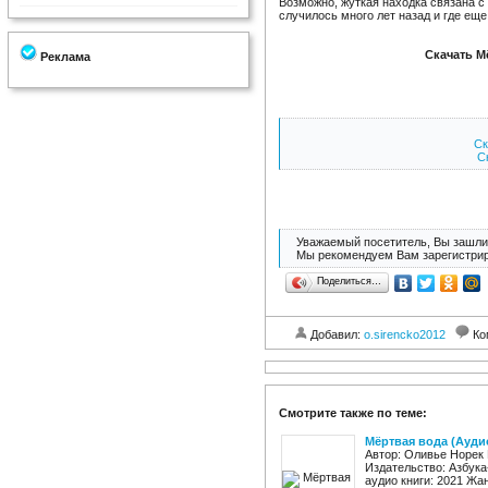
Возможно, жуткая находка связана с 
случилось много лет назад и где еще
Скачать М
Реклама
Ск
Ск
Уважаемый посетитель, Вы зашли 
Мы рекомендуем Вам зарегистрир
Поделиться…
Добавил:
o.sirencko2012
Ко
Смотрите также по теме:
Мёртвая вода (Ауди
Автор: Оливье Норек 
Издательство: Азбука
аудио книги: 2021 Жан