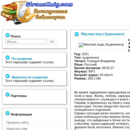
Мёртвая вода (Аудиокнига)
Поиск
Год:
2021
Тип:
аудиокнига
По разделам
Читает:
Голицын Владимир
Этот параграф содержит ссылку.
Язык:
Русский
Время звучания:
08:55:27
Формат:
MP3
Битрейт аудио:
64 кбит/c
Журналы по разделам
Размер:
256.2 Mb
Этот параграф содержит ссылку.
Во время задержания наркодилера к
Партнеры
пулю в лицо. Жизнь, любовь, карьера
«неприглядного» служащего и вовсе 
Парижа, в деревеньку на берегу озер
происходит. Ноэми предстоит изучит
полицейского отделения.
Однако ситуация резко меняется, ко
Информация
озера небольшую пластиковую бочку
выводу, что найденные в бочке кости
Правила сайта
событиям, происходившим четверть в
деревня была затоплена. Именно тогд
Написать нам