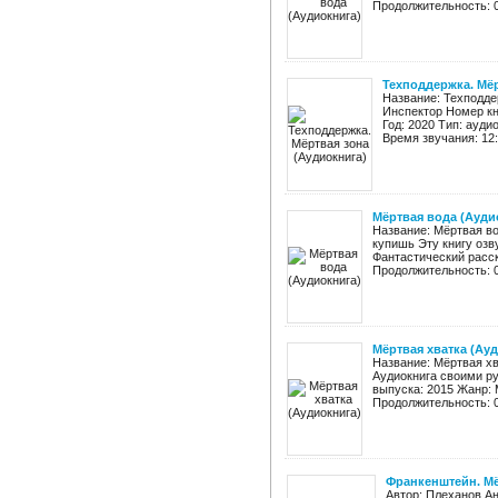
Продолжительность: 08
Техподдержка. Мёр
Название: Техподде
Инспектор Номер кни
Год: 2020 Тип: ауди
Время звучания: 12:
Мёртвая вода (Ауди
Название: Мёртвая во
купишь Эту книгу озв
Фантастический расск
Продолжительность: 0
Мёртвая хватка (Ау
Название: Мёртвая хв
Аудиокнига своими ру
выпуска: 2015 Жанр: 
Продолжительность: 0
Франкенштейн. М
Автор: Плеханов А