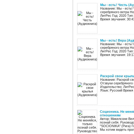
Мы - есть! Честь (А
Название: Мы - есть!
серебряного ветра Но
ЛитРес Год: 2020 Тип
Время звучания: 30:43
Мы - есть! Вера (Ау
Название: Мы - есть!
серебряного ветра Но
ЛитРес Год: 2020 Тип
Время звучания: 19:17
Раскрой свои крыль
Название: Раскрой св
Отзвуки серебряного 
Издательство: ЛитРес
Язык: Русский Время з
Соционика. Не меняй
отношениям
Автор: Микелсоне Вел
познай себя. Руково
"SOCIONIKA" (Рига) Г
Мы хотим видеть прогр