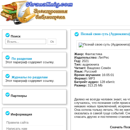
Познай свою суть (Аудиокнига)
Поиск
Жанр:
Фантастика
Издательство:
ЛитРес
По разделам
Год:
2021
Этот параграф содержит ссылку.
Тип:
аудиокнига
Читает:
Ващенко Семён
Язык:
Русский
Время звучания:
16:05:01
Журналы по разделам
Формат:
MP3
Этот параграф содержит ссылку.
Битрейт аудио:
128 кбит/c
Размер:
313.25 Mb
Партнеры
Далеко не всегда человек знает, на ч
случалось, что познание себя проис
никаких новых приключений, искренн
Она хотела только летать. Но ее ник
оказалась в самой гуще событий. Сн
Информация
спасать других и постепенно станови
Правила сайта
Скачать Поз
Написать нам