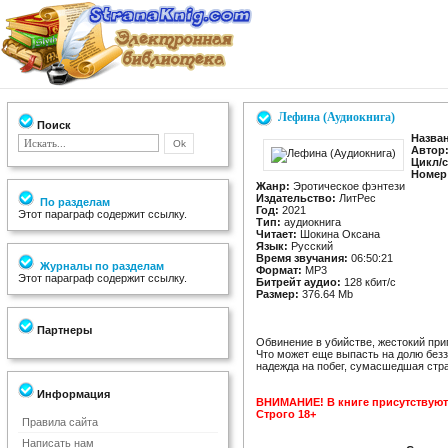
Лефина (Аудиокнига)
Поиск
Назва
Автор
Цикл/с
Номер
Жанр:
Эротическое фэнтези
Издательство:
ЛитРес
По разделам
Год:
2021
Этот параграф содержит ссылку.
Тип:
аудиокнига
Читает:
Шокина Оксана
Язык:
Русский
Время звучания:
06:50:21
Журналы по разделам
Формат:
MP3
Этот параграф содержит ссылку.
Битрейт аудио:
128 кбит/c
Размер:
376.64 Mb
Партнеры
Обвинение в убийстве, жестокий пр
Что может еще выпасть на долю бе
надежда на побег, сумасшедшая стра
Информация
ВНИМАНИЕ! В книге присутствуют
Строго 18+
Правила сайта
Написать нам