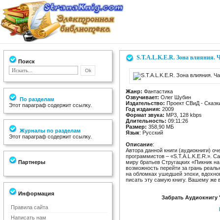
S.T.A.L.K.E.R. Зона влияния. 
Поиск
Жанр:
Фантастика
Озвучивает:
Олег Шубин
По разделам
Издательство:
Проект СВиД - Сказк
Этот параграф содержит ссылку.
Год издания:
2009
Формат звука:
MP3, 128 kbps
Длительность:
09:11:26
Размер:
358,90 МБ
Журналы по разделам
Язык
: Русский
Этот параграф содержит ссылку.
Описание
:
Автора данной книги (аудиокниги) о
программистов – «S.T.A.L.K.E.R.». С
Партнеры
миру братьев Стругацких «Пикник на
возможность перейти за грань реаль
на обломках ушедшей эпохи, вдохнови
писать эту самую книгу. Вашему же 
Информация
Забрать Аудиокнигу "
Правила сайта
Написать нам