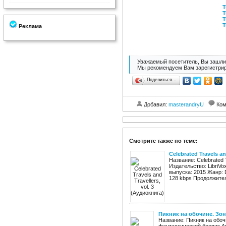
T
T
T
T
Реклама
Уважаемый посетитель, Вы зашли 
Мы рекомендуем Вам зарегистрир
Поделиться…
Добавил:
masterandryU
Ком
Смотрите также по теме:
Celebrated Travels an
Название: Celebrated T
Издательство: LibriVox
выпуска: 2015 Жанр: D
128 kbps Продолжитель
Пикник на обочине. Зо
Название: Пикник на обоч