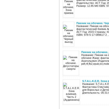
фантастический боевик А
Издательство: АСТ Год: 201
Размер: 12.85 Мб ISBN: 97
Пикник на обочине. Че
Название: Пикник на обоч
фантастический боевик А
АСТ Год: 2015 Страниц: 416
ISBN: 978-5-17-089617-2 ..
Пикник на обочине.
Название: Пикник на 
обочине Жанр: фанта
Анатольевич Издатель
pdf,rtf,fb2,epub,txt,mo
S.T.A.L.K.E.R. Зона
Название: S.T.A.L.K.
Фантастика Озвучива
для Взрослых и Детей
Длительность: 05:31:0