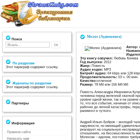
Молох (Аудиокнига)
Поиск
Автор:
А
Названи
Издател
Эту книгу озвучил:
Любовь Конева
Год выпуска:
2012
По разделам
Жанр:
Повесть
Этот параграф содержит ссылку.
Аудио кодек:
MP3
Битрейт аудио:
64 kbps или 128 kbp
Продолжительность:
03 ч. 00 мин.
Качество:
отличное
Журналы по разделам
Размер:
78 Мб или 156 Мб Мб
Этот параграф содержит ссылку.
Повесть Александра Ивановича Купри
человека перед железной хваткой про
уровне одной жизни, так и на уровне
Партнеры
то, что все события, начиная от опи
рабочих до личной катастрофы, пере
ранимого и чуткого.
Андрей Ильич Бобров – молодой тал
Информация
наружности, но имеющий удивительно
реагирует на социальную несправедл
Правила сайта
отношениях, на бессмысленность жи
Молохом – идолом, постоянно треб
Написать нам