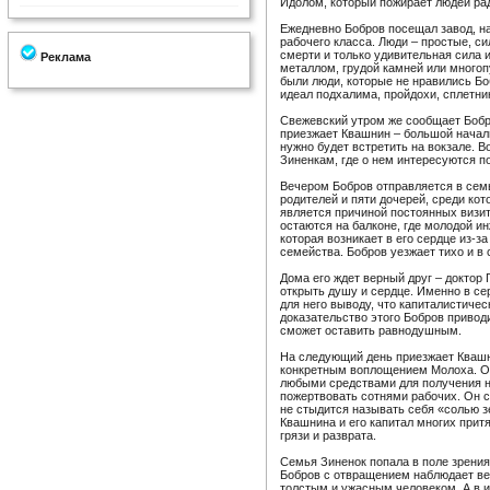
Идолом, который пожирает людей рад
Ежедневно Бобров посещал завод, н
рабочего класса. Люди – простые, с
смерти и только удивительная сила 
Реклама
металлом, грудой камней или много
были люди, которые не нравились Бо
идеал подхалима, пройдохи, сплетни
Свежевский утром же сообщает Бобро
приезжает Квашнин – большой началь
нужно будет встретить на вокзале. В
Зиненкам, где о нем интересуются п
Вечером Бобров отправляется в сем
родителей и пяти дочерей, среди ко
является причиной постоянных визи
остаются на балконе, где молодой 
которая возникает в его сердце из-з
семейства. Бобров уезжает тихо и в
Дома его ждет верный друг – доктор 
открыть душу и сердце. Именно в се
для него выводу, что капиталистичес
доказательство этого Бобров приводи
сможет оставить равнодушным.
На следующий день приезжает Квашн
конкретным воплощением Молоха. Он
любыми средствами для получения н
пожертвовать сотнями рабочих. Он 
не стыдится называть себя «солью 
Квашнина и его капитал многих притя
грязи и разврата.
Семья Зиненок попала в поле зрени
Бобров с отвращением наблюдает ве
толстым и ужасным человеком. А в и