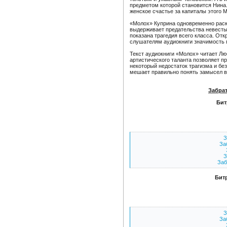
предметом которой становится Нина.
женское счастье за капиталы этого 
«Молох» Куприна одновременно раск
выдерживает предательства невесты 
показана трагедия всего класса. От
слушателям аудиокниги значимость п
Текст аудиокниги «Молох» читает Лю
артистического таланта позволяет пр
некоторый недостаток трагизма и без
мешает правильно понять замысел ве
Забрат
Бит
З
За
З
Заб
Битр
З
За