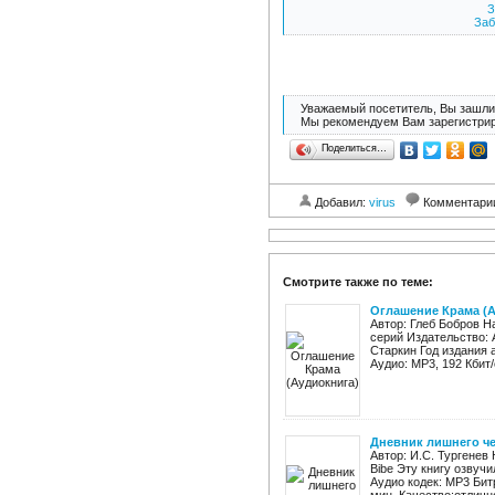
З
Заб
Уважаемый посетитель, Вы зашли 
Мы рекомендуем Вам зарегистрир
Поделиться…
Добавил:
virus
Комментари
Смотрите также по теме:
Оглашение Крама (
Автор: Глеб Бобров Н
серий Издательство: 
Старкин Год издания 
Аудио: MP3, 192 Кбит/
Дневник лишнего че
Автор: И.С. Тургенев
Bibe Эту книгу озвуч
Аудио кодек: MP3 Бит