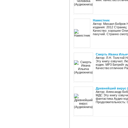
мин. Качество:отлично
Наместник
Автор: Михаил Бобров 
издания: 2012 Страниц: 
Качество: хорошее Опис
пахучий. Странно смотре
Смерть Ивана Ильич
Автор: Л.Н. Толстой 
Эту книгу озвучил: Л
кодек: MP3 Битрейт а
Качество:отличное Раз
Древнейший вирус 
Автор: Александр Бо
МДС Эту книгу озвучи
фантастика Аудио код
Продолжительность: 00