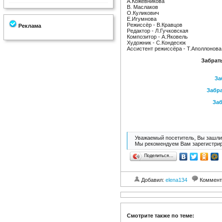
А.Кожевникова
В. Маслаков
О.Куликович
Е.Игумнова
Режиссёр - В.Кравцов
Реклама
Редактор - Л.Гучковская
Композитор - А.Яковель
Художник - С.Кондесюк
Ассистент режиссёра - Т.Аполлонова
Забрать
За
Забра
Заб
Уважаемый посетитель, Вы зашли 
Мы рекомендуем Вам зарегистрир
Поделиться…
Добавил:
elena134
Коммент
Смотрите также по теме: