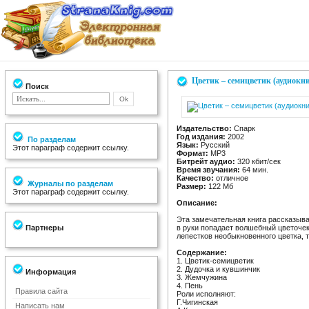
Цветик – семицветик (аудиокни
Поиск
Издательство:
Спарк
Год издания:
2002
По разделам
Язык:
Русский
Этот параграф содержит ссылку.
Формат:
МР3
Битрейт аудио:
320 кбит/сек
Время звучания:
64 мин.
Качество:
отличное
Журналы по разделам
Размер:
122 Мб
Этот параграф содержит ссылку.
Описание:
Эта замечательная книга рассказыва
Партнеры
в руки попадает волшебный цветочек
лепестков необыкновенного цветка, 
Содержание:
1. Цветик-семицветик
2. Дудочка и кувшинчик
Информация
3. Жемчужина
4. Пень
Правила сайта
Роли исполняют:
Г.Чигинская
Написать нам