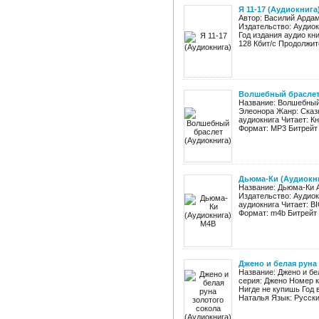
Я 11-17 (Аудиокнига
Автор: Василий Ардам
Издательство: Аудио
Год издания аудио кн
128 Кбит/с Продолжите
Волшебный браслет
Название: Волшебный
Элеонора Жанр: Сказк
аудиокнига Читает: К
Формат: MP3 Битрейт а
Дьюма-Ки (Аудиокн
Название: Дьюма-Ки А
Издательство: Аудиок
аудиокнига Читает: B
Формат: m4b Битрейт а
Джено и белая руна
Название: Джено и бе
серия: Джено Номер к
Нигде не купишь Год 
Наталья Язык: Русский