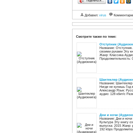
Поделиться…
Добавил:
virus
Комментари
Смотрите также по теме:
Отступник (Аудиокн
Название: Отступник 
своими руками Эту кн
Жанр: Классика Аудио
Продолжительность: 0
Шантеклер (Аудиокн
Название: Шантеклер
Нигде не купишь Год 
Александр Язык: Русс
аудио: 128 кбит/c Раз
Дни и ночи (Аудиок
Название: Дни и ночи
Культура Эту книгу оз
выпуска: 2015 Жанр: 
192 kbps Продолжитель