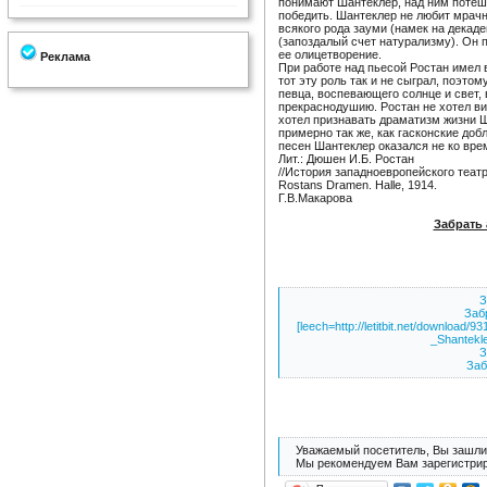
понимают Шантеклер, над ним потеша
победить. Шантеклер не любит мрачн
всякого рода зауми (намек на декаде
(запоздалый счет натурализму). Он п
ее олицетворение.
Реклама
При работе над пьесой Ростан имел в
тот эту роль так и не сыграл, поэто
певца, воспевающего солнце и свет,
прекраснодушию. Ростан не хотел ви
хотел признавать драматизм жизни 
примерно так же, как гасконские до
песен Шантеклер оказался не ко вре
Лит.: Дюшен И.Б. Ростан
//История западноевропейского театра.
Rostans Dramen. Halle, 1914.
Г.В.Макарова
Забрать 
З
Забр
[leech=http://letitbit.net/downlo
_Shantekler
З
Заб
Уважаемый посетитель, Вы зашли 
Мы рекомендуем Вам зарегистрир