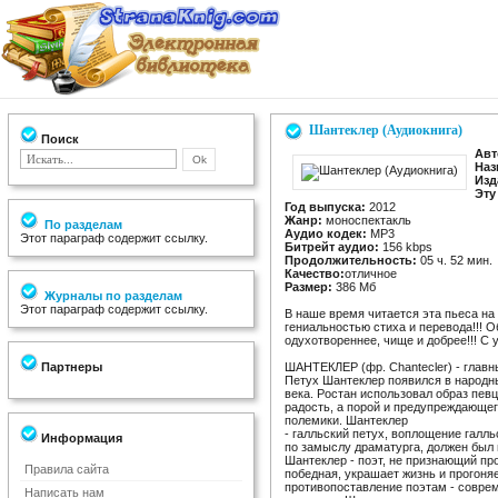
Шантеклер (Аудиокнига)
Поиск
Авт
Наз
Изд
Эту
Год выпуска:
2012
Жанр:
моноспектакль
По разделам
Аудио кодек:
MP3
Этот параграф содержит ссылку.
Битрейт аудио:
156 kbps
Продолжительность:
05 ч. 52 мин.
Качество:
отличное
Размер:
386 Мб
Журналы по разделам
Этот параграф содержит ссылку.
В наше время читается эта пьеса на
гениальностью стиха и перевода!!! О
одухотвореннее, чище и добрее!!!
Партнеры
ШАНТЕКЛЕР (фр. Chantecler) - главн
Петух Шантеклер появился в народны
века. Ростан использовал образ певц
радость, а порой и предупреждающег
полемики. Шантеклер
- галльский петух, воплощение галл
Информация
по замыслу драматурга, должен был
Шантеклер - поэт, не признающий про
Правила сайта
победная, украшает жизнь и прогоня
противопоставление поэтам - соврем
Написать нам