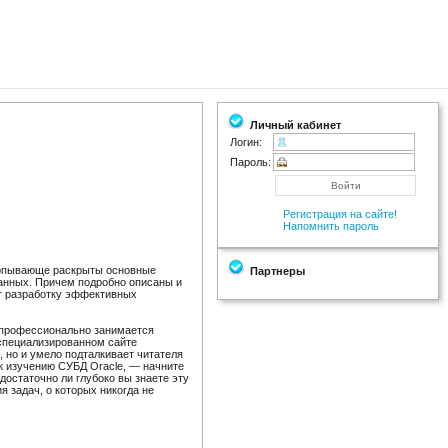
Личный кабинет
Логин:
Пароль:
Регистрация на сайте!
Напомнить пароль
черпывающе раскрыты основные
Партнеры
анных. Причем подробно описаны и
т разработку эффективных
н профессионально занимается
 специализированном сайте
и, но и умело подталкивает читателя
к изучению СУБД Oracle, — начните
достаточно ли глубоко вы знаете эту
 задач, о которых никогда не