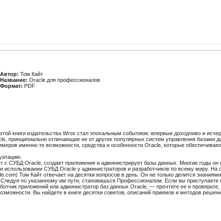
Автор:
Том Кайт
Название:
Oracle для профессионалов
Формат:
PDF
а этой книги издательства Wrox стал эпохальным событием: впервые доходчиво и ис
le, принципиально отличающие ее от других популярных систем управления базами д
еров именно те возможности, средства и особенности Oracle, которые обеспечиваю
уатацию.
ает с СУБД Oracle, создает приложения и администрирует базы данных. Многие годы о
 использовании СУБД Oracle у администраторов и разработчиков по всему миру. На
acle.com) Том Кайт отвечает на десятки вопросов в день. Он не только делится знаниям
Следуя по указанному им пути, становишься Профессионалом. Если вы приступаете 
аботчик приложений или администратор баз данных Oracle, — прочтите ее и проверьте, 
озможности. Вы найдете в книге десятки советов, описаний приемов и методов решения