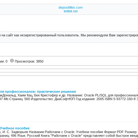
depositfiles.com
letitbit.net
 на сайт как незарегистрированный пользователь. Мы рекомендуем Вам зарегистриров
ии: 0
Просмотров: 3850
для профессионалов: практические решения
акДональд, Хаим Кац, Бек Кристофер и др. Название: Oracle PL/SQL для профессионал
97 Mb Страниц: 560 Издательство: ДиаСофтЮП Год издания: 2005 ISBN 5-93772-160-8 Эт
: Учебное пособие
в, И. С. Задворьев Название:Работаем с Oracle: Учебное пособие Формат:PDF Размер:
раниц: 496 Язык: Русский Книга "Работаем с Oracle" представляет собой быстрое введе