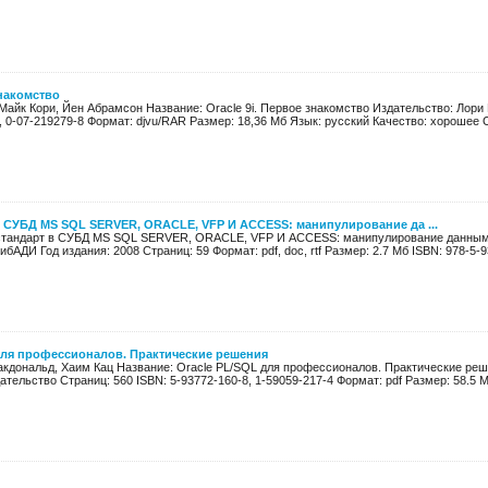
знакомство
Майк Кори, Йен Абрамсон Название: Oracle 9i. Первое знакомство Издательство: Лори 
, 0-07-219279-8 Формат: djvu/RAR Размер: 18,36 Мб Язык: русский Качество: хорошее О
в СУБД MS SQL SERVER, ORACLE, VFP И ACCESS: манипулирование да ...
стандарт в СУБД MS SQL SERVER, ORACLE, VFP И ACCESS: манипулирование данными
бАДИ Год издания: 2008 Страниц: 59 Формат: pdf, doc, rtf Размер: 2.7 Мб ISBN: 978-5-9
для профессионалов. Практические решения
акдональд, Хаим Кац Название: Oracle PL/SQL для профессионалов. Практические реше
тельство Страниц: 560 ISBN: 5-93772-160-8, 1-59059-217-4 Формат: pdf Размер: 58.5 Мб