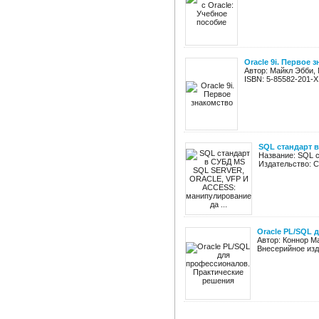
Oracle 9i. Первое 
Автор: Майкл Эбби, 
ISBN: 5-85582-201-X
SQL стандарт 
Название: SQL 
Издательство: Си
Oracle PL/SQL 
Автор: Коннор М
Внесерийное изда