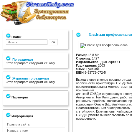
Oracle для профессионалов
Поиск
Размер:
8,8 Mb
Страниц:
1427
По разделам
Издательство:
ДиаСофтЮП
Этот параграф содержит ссылку.
Год издания:
2003
Язык:
Русский
ISBN
5-93772-072-5
Журналы по разделам
Выход в свет в конце прошлого год
Этот параграф содержит ссылку.
особенности архитектуры СУБД Orac
проиллюстрированы множеством прим
приложений
для этой СУБД и ее успешную экспл
Партнеры
Автор книги, Том Кайт, давно работ
решением проблем, возникающих при
корпорации Oracle (http://asktom.or
к самостоятельным экспериментам. 
с этой книги. Если вы опытный разр
СУБД и умеете ли использовать ее в
Информация
подозревали.
Правила сайта
Написать нам