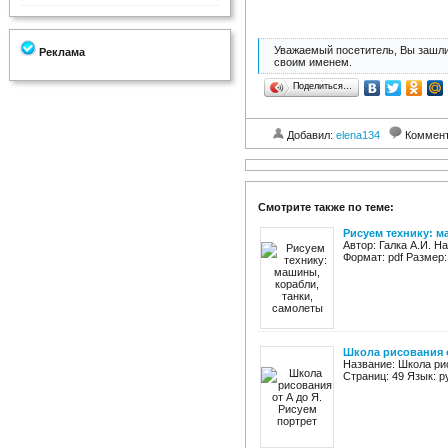
Уважаемый посетитель, Вы зашли
Реклама
своим именем.
Поделиться…
Добавил:
elena134
Коммен
Смотрите также по теме:
Рисуем технику: м
Автор: Галка А.И. Н
Формат: pdf Размер:
Школа рисования о
Название: Школа рис
Страниц: 49 Язык: р