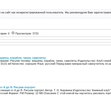
 на сайт как незарегистрированный пользователь. Мы рекомендуем Вам зарегистриров
тарии: 0
Просмотров: 3733
ашины, корабли, танки, самолеты
азвание: Рисуем технику: машины, корабли, танки, самолеты Издательство: Клуб семей
 33,01 мб Качество: хорошее Язык: русский Перед вами прекрасный самоучитель по ри
т А до Я. Рисуем портрет
ования от А до Я. Рисуем портрет Автор: Т. Н. Коровина Издательство: Книжный клуб "
усский Формат: Pdf Размер: 22 Мб Описание С этой книгой вы научитесь рисовать портр