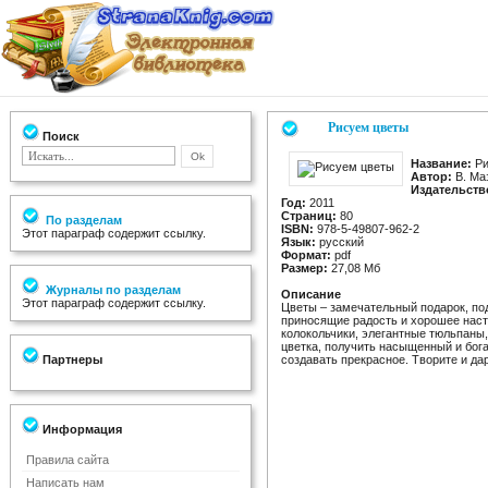
Рисуем цветы
Поиск
Название:
Ри
Автор:
В. Ма
Издательств
Год:
2011
Страниц:
80
По разделам
ISBN:
978-5-49807-962-2
Этот параграф содержит ссылку.
Язык:
русский
Формат:
pdf
Размер:
27,08 Мб
Журналы по разделам
Описание
Этот параграф содержит ссылку.
Цветы – замечательный подарок, по
приносящие радость и хорошее наст
колокольчики, элегантные тюльпаны,
цветка, получить насыщенный и бога
Партнеры
создавать прекрасное. Творите и д
Информация
Правила сайта
Написать нам