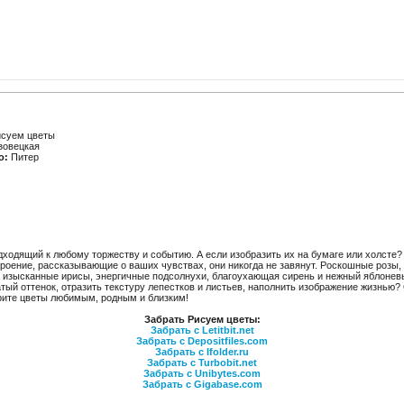
суем цветы
зовецкая
о:
Питер
дходящий к любому торжеству и событию. А если изобразить их на бумаге или холст
роение, рассказывающие о ваших чувствах, они никогда не завянут. Роскошные розы
 изысканные ирисы, энергичные подсолнухи, благоухающая сирень и нежный яблоневый
тый оттенок, отразить текстуру лепестков и листьев, наполнить изображение жизнью? 
арите цветы любимым, родным и близким!
Забрать Рисуем цветы:
Забрать с Letitbit.net
Забрать с Depositfiles.com
Забрать с Ifolder.ru
Забрать с Turbobit.net
Забрать с Unibytes.com
Забрать с Gigabase.com