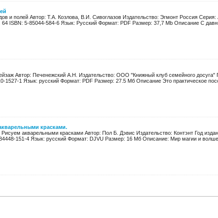
лей
ов и полей Автор: Т.А. Козлова, В.И. Сивоглазов Издательство: Эгмонт Россия Серия:
 64 ISBN: 5-85044-584-6 Язык: Русский Формат: PDF Размер: 37,7 Mb Описание С давни
йзаж Автор: Печенежский А.Н. Издательство: ООО "Книжный клуб семейного досуга" Го
10-1527-1 Язык: русский Формат: PDF Размер: 27.5 Мб Описание Это практическое посо
акварельными красками.
 Рисуем акварельными красками Автор: Пол Б. Дэвис Издательство: Контэнт Год издани
-84448-151-4 Язык: русский Формат: DJVU Размер: 16 Мб Описание: Мир магии и волшеб