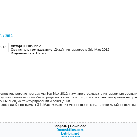
ax 2012
Автор:
Шишанов А.
Оригинальное название:
Дизайн интерьеров в 3ds Max 2012
Издательство:
Питер
оследнюю версию программы 3ds Max 2012, научитесь создавать интерьерные сцены и
угими изданиями подобного рода заключается в том, что все главы построены на пра
рных сцен, их текстурировании и освещении.
ьзователей программы 3ds Max, желающих усовершенствовать свои дизайнерские на
Забрать | Download
Depositfiles.com
Letitbit.net