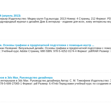
 (апрель 2013)
терьер Издательство: Медиа групп Год выхода: 2013 Номер: 4 Страниц: 212 Формат: P
дународный журнал о дизайне Дом & интерьер - издание для всех, кому интересны мод
. Основы графики и предпечатной подготовки с помощью инстр ...
ман Название: Визуальный дизайн. Основы графики и предпечатной подготовки с пом
: Учебный курс Adobe Страниц: 688 ISBN: 978-5-4252-0174-4 Формат: pdf/RAR Размер: 7
ов в 3ds Max. Руководство дизайнера
 интерьеров в 3ds Max. Руководство дизайнера Автор: С. М. Тимофеев Издательство:
978-5-699-27065-1 Формат: pdf Размер: 6.47mb Перед вами учебный курс по созданию ин