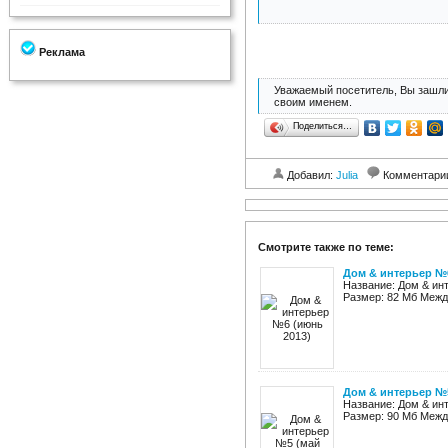
Реклама
Уважаемый посетитель, Вы зашли
своим именем.
Поделиться…
Добавил:
Julia
Комментари
Смотрите также по теме:
Дом & интерьер №6
Название: Дом & ин
Размер: 82 Мб Между
Дом & интерьер №5
Название: Дом & ин
Размер: 90 Мб Между