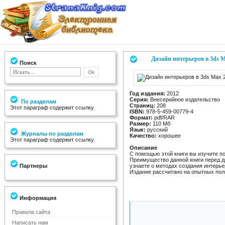
Дизайн интерьеров в 3ds M
Поиск
Год издания:
2012
Серия:
Внесерийное издательство
По разделам
Страниц:
208
Этот параграф содержит ссылку.
ISBN:
978-5-459-00779-4
Формат:
pdf/RAR
Размер:
110 Мб
Язык:
русский
Журналы по разделам
Качество:
хорошее
Этот параграф содержит ссылку.
Описание
С помощью этой книги вы изучите п
Преимущество данной книги перед др
Партнеры
узнаете о методах создания интерье
Издание рассчитано на опытных пол
Информация
Правила сайта
Написать нам