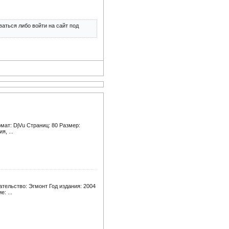
аться либо войти на сайт под
мат: DjVu Cтраниц: 80 Размер:
, ...
тельство: Эгмонт Год издания: 2004
: ...