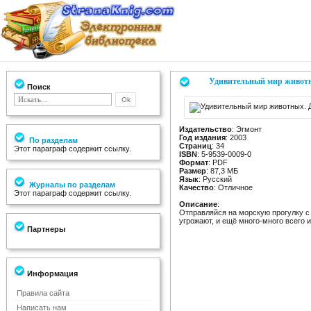
Удивительный мир живот
Поиск
Издательство
: Эгмонт
Год издания
: 2003
По разделам
Страниц
: 34
Этот параграф содержит ссылку.
ISBN
: 5-9539-0009-0
Формат
: PDF
Размер
: 87,3 МБ
Язык
: Русский
Журналы по разделам
Качество
: Отличное
Этот параграф содержит ссылку.
Описание
:
Отправляйся на морскую прогулку с 
угрожают, и ещё много-много всего 
Партнеры
Информация
Правила сайта
Написать нам