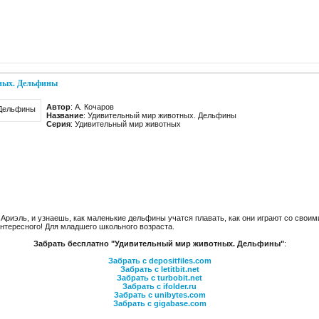
ных. Дельфины
Автор
: А. Кочаров
Название
: Удивительный мир животных. Дельфины
Серия
: Удивительный мир животных
Ариэль, и узнаешь, как маленькие дельфины учатся плавать, как они играют со своим
интересного! Для младшего школьного возраста.
Забрать бесплатно "Удивительный мир животных. Дельфины"
:
Забрать с depositfiles.com
Забрать с letitbit.net
Забрать с turbobit.net
Забрать с ifolder.ru
Забрать с unibytes.com
Забрать с gigabase.com