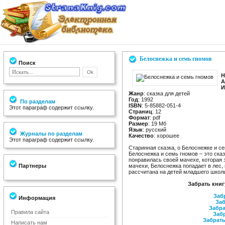
Белоснежка и семь гномов
Поиск
Н
А
И
Жанр
: сказка для детей
Год
: 1992
По разделам
ISBN
: 5-85882-051-4
Этот параграф содержит ссылку.
Страниц
: 12
Формат
: pdf
Размер
: 19 Мб
Язык
: русский
Журналы по разделам
Качество
: хорошее
Этот параграф содержит ссылку.
Старинная сказка, о Белоснежке и с
Белоснежка и семь гномов – это сказ
понравилась своей мачехе, которая з
Партнеры
мачехи, Белоснежка попадает в лес, 
рассчитана на детей младшего школьн
Забрать книг
Заб
Информация
Заб
Забра
Правила сайта
Забр
Забрать 
Написать нам