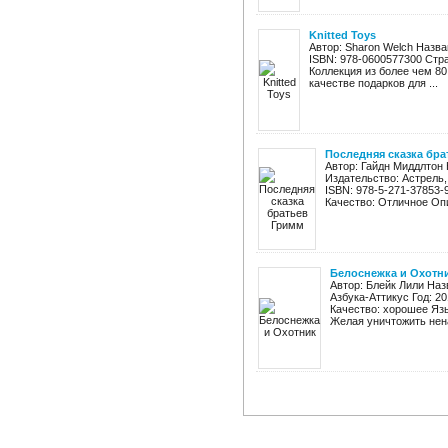
Knitted Toys
Автор: Sharon Welch Назван
ISBN: 978-0600577300 Стра
Коллекция из более чем 80
качестве подарков для ...
Последняя сказка бр
Автор: Гайдн Миддлтон
Издательство: Астрель,
ISBN: 978-5-271-37853-
Качество: Отличное Опи
Белоснежка и Охотн
Автор: Блейк Лили Наз
Азбука-Аттикус Год: 20
Качество: хорошее Яз
Желая уничтожить нена