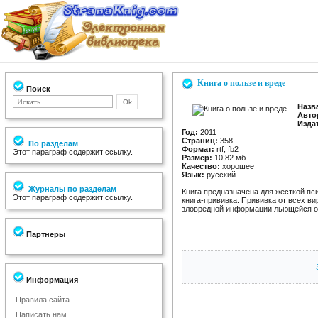
Книга о пользе и вреде
Поиск
Назв
Авто
Изда
Год:
2011
Страниц:
358
По разделам
Формат:
rtf, fb2
Этот параграф содержит ссылку.
Размер:
10,82 мб
Качество:
хорошее
Язык:
русский
Журналы по разделам
Книга предназначена для жесткой пс
Этот параграф содержит ссылку.
книга-прививка. Прививка от всех в
зловредной информации льющейся о
Партнеры
Информация
Правила сайта
Написать нам