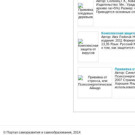
Автор: Солонец Г.К., Ко
Издательство: Мн.: Урадж
архиве rar+5%) Размер: 
Приводятся основные спо
Комплексная защита
Автор: Alex Fedoruk 
издания: 2011 Формат
13,35 Язык: Русский 
о том, как защитится 
Прививка от
Автор: Синел
Психоэнерге
2007 Страниц
Хорошее Язы
использовать 
© Портал саморазвития и самообразования, 2014