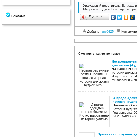
Уважаемый посетитель, Вы зашли 
Мы рекомендуем Вам зарегистрир
Реклама
Поделиться…
Добавил:
gol8425
Коммента
Смотрите также по теме:
Несвоевременн
для жизни (Ауд
Название: Несв
истории для жиз
Издательство: 
философия Озву
О вреде одеж
история нуди
Название: О в
история нудизм
Год выпуска: 20
ISBN: 5-8305-00
Прививка плодовых д