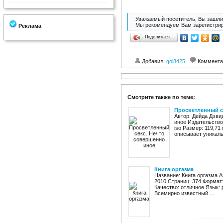
Уважаемый посетитель, Вы зашли 
Мы рекомендуем Вам зарегистрир
Реклама
Поделиться…
Добавил:
gol8425
Коммента
Смотрите также по теме:
Просветленный с
Автор: Дейда Дэви
иное Издательство:
iso Размер: 119,7
описывает уникаль
Книга оргазма
Название: Книга оргазма А
2010 Страниц: 374 Формат: 
Качество: отличное Язык: 
Всемирно известный ...