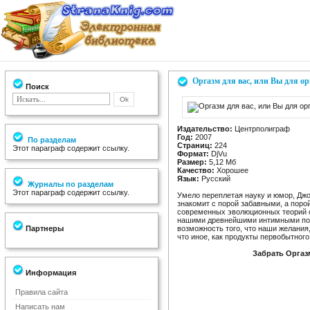
Оргазм для вас, или Вы для ор
Поиск
Издательство:
Центрполиграф
Год:
2007
По разделам
Страниц:
224
Этот параграф содержит ссылку.
Формат:
DjVu
Размер:
5,12 Мб
Качество:
Хорошее
Язык:
Русский
Журналы по разделам
Этот параграф содержит ссылку.
Умело переплетая науку и юмор, Дж
знакомит с порой забавными, а поро
современных эволюционных теорий се
нашими древнейшими интимными пот
Партнеры
возможность того, что наши желания
что иное, как продукты первобытного
Забрать Оргаз
Информация
Правила сайта
Написать нам