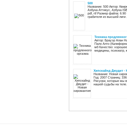
500
Название: 500 Автор: Квир
Азбука-Аттикус, Азбука ISB
pdf, rtf Размер файла: 6.9
грабителя из высшей лиги .
Техника продленног
Автор: Бpауэp Алан Н
Пало Алто (Калифорния
мб Качество: хорошее
медицины, психиатр, к
Хипскайнд Джудит - 
Название: Новая хиро
Год: 2007 Страниц: 336
Рисунки, которые мы в
нашей судьбы на теле. 