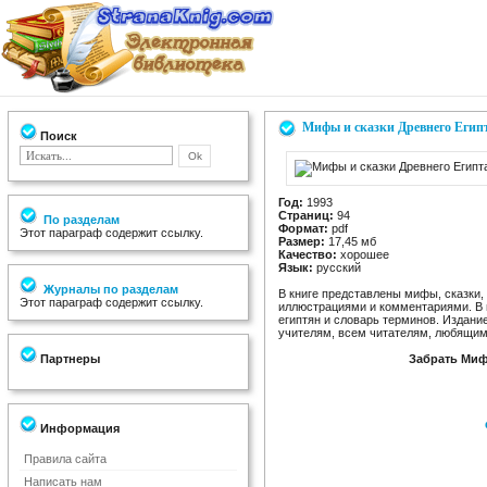
Мифы и сказки Древнего Егип
Поиск
Год:
1993
Страниц:
94
По разделам
Формат:
pdf
Этот параграф содержит ссылку.
Размер:
17,45 мб
Качество:
хорошее
Язык:
русский
Журналы по разделам
В книге представлены мифы, сказки,
Этот параграф содержит ссылку.
иллюстрациями и комментариями. В 
египтян и словарь терминов. Издани
учителям, всем читателям, любящим
Партнеры
Забрать Миф
Информация
Правила сайта
Написать нам