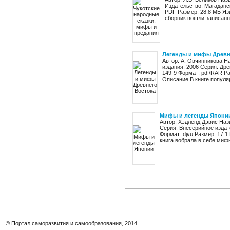
Издательство: Магаданск
PDF Размер: 28,8 МБ Яз
сборник вошли записанны
Легенды и мифы Древн
Автор: А. Овчинникова Н
издания: 2006 Серия: Дре
149-9 Формат: pdf/RAR Р
Описание В книге популяр
Мифы и легенды Япони
Автор: Хэдленд Дэвис Наз
Серия: Внесерийное издат
Формат: djvu Размер: 17.
книга вобрала в себе мифы,
© Портал саморазвития и самообразования, 2014