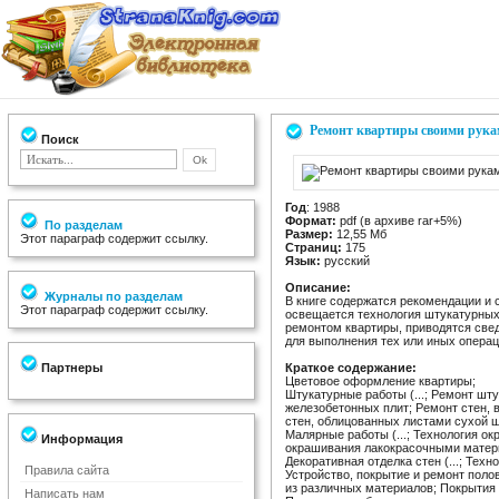
Ремонт квартиры своими рук
Поиск
Год
: 1988
Формат:
pdf (в архиве rar+5%)
По разделам
Размер:
12,55 Мб
Этот параграф содержит ссылку.
Страниц:
175
Язык:
русский
Описание:
Журналы по разделам
В книге содержатся рекомендации и
Этот параграф содержит ссылку.
освещается технология штукатурных,
ремонтом квартиры, приводятся све
для выполнения тех или иных операц
Партнеры
Краткое содержание:
Цветовое оформление квартиры;
Штукатурные работы (...; Ремонт шт
железобетонных плит; Ремонт стен,
стен, облицованных листами сухой ш
Малярные работы (...; Технология о
Информация
окрашивания лакокрасочными матер
Декоративная отделка стен (...; Техно
Правила сайта
Устройство, покрытие и ремонт полов
из различных материалов; Покрытия 
Написать нам