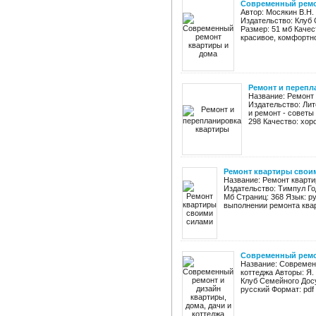
Современный ремо
Автор: Мосякин В.Н
Издательство: Клуб 
Размер: 51 мб Качес
красивое, комфортно
Ремонт и перепл
Название: Ремонт 
Издательство: Лит
и ремонт - советы
298 Качество: хоро
Ремонт квартиры свои
Название: Ремонт кварти
Издательство: Тимпул Год
Мб Страниц: 368 Язык: р
выполнении ремонта квар
Современный ремон
Название: Современн
коттеджа Авторы: Я.
Клуб Семейного Досу
русский Формат: pdf 