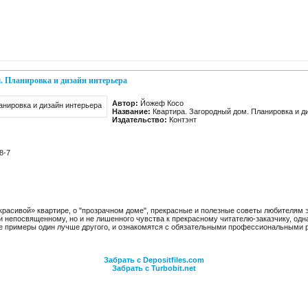
. Планировка и дизайн интерьера
Автор:
Йожеф Косо
Название:
Квартира. Загородный дом. Планировка и д
Издательство:
Контэнт
8-7
расивой» квартире, о "прозрачном доме", прекрасные и полезные советы любителям э
 непосвященному, но и не лишенного чувства к прекрасному читателю-заказчику, од
иге примеры один лучше другого, и ознакомятся с обязательными профессиональными
Забрать с Depositfiles.com
Забрать с Turbobit.net