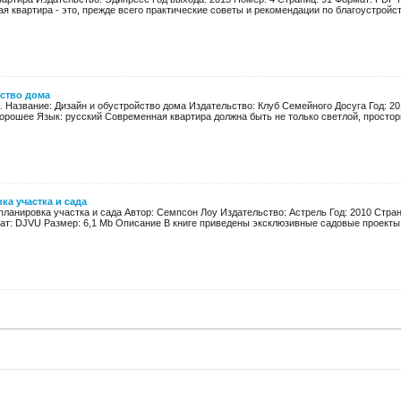
я квартира - это, прежде всего практические советы и рекомендации по благоустройств
йство дома
. Название: Дизайн и обустройство дома Издательство: Клуб Семейного Досуга Год: 20
хорошее Язык: русский Современная квартира должна быть не только светлой, просторно
ка участка и сада
планировка участка и сада Автор: Семпсон Лоу Издательство: Астрель Год: 2010 Стран
ат: DJVU Размер: 6,1 Мb Описание В книге приведены эксклюзивные садовые проекты 