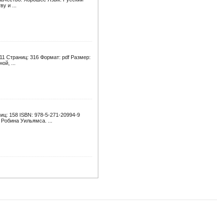
у и ...
11 Страниц: 316 Формат: pdf Размер:
й, ...
иц: 158 ISBN: 978-5-271-20994-9
Робина Уильямса. ...