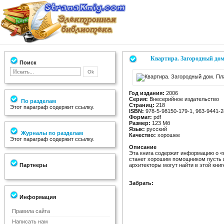
Квартира. Загородный дом
Поиск
Год издания:
2006
Серия:
Внесерийное издательство
По разделам
Страниц:
218
Этот параграф содержит ссылку.
ISBN:
978-5-98150-179-1, 963-9441-2
Формат:
pdf
Размер:
123 Мб
Язык:
русский
Журналы по разделам
Качество:
хорошее
Этот параграф содержит ссылку.
Описание
Эта книга содержит информацию о «к
станет хорошим помощником пусть и
Партнеры
архитекторы могут найти в этой кн
Забрать:
Информация
Правила сайта
Написать нам