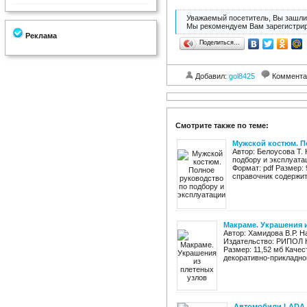
Уважаемый посетитель, Вы зашли 
Мы рекомендуем Вам зарегистрир
Реклама
Поделиться…
Добавил:
gol8425
Коммента
Смотрите также по теме:
Мужской костюм. П
Автор: Белоусова Т.
подбору и эксплуата
Формат: pdf Размер:
справочник содержит
Макраме. Украшения 
Автор: Хамидова В.Р. 
Издательство: РИПОЛ Кла
Размер: 11,52 мб Качес
декоративно-прикладного
Автомобили LADA P