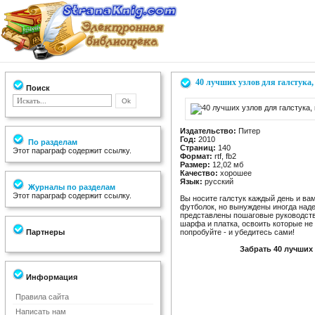
40 лучших узлов для галстука
Поиск
Издательство:
Питер
Год:
2010
По разделам
Страниц:
140
Этот параграф содержит ссылку.
Формат:
rtf, fb2
Размер:
12,02 мб
Качество:
хорошее
Язык:
русский
Журналы по разделам
Этот параграф содержит ссылку.
Вы носите галстук каждый день и ва
футболок, но вынуждены иногда наде
представлены пошаговые руководства
шарфа и платка, освоить которые не
Партнеры
попробуйте - и убедитесь сами!
Забрать 40 лучших 
Информация
Правила сайта
Написать нам