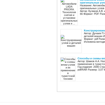
оригинальных узлов
Название: Автомоби
оригинальных узлов 
Автор: Куликов А.В.
66 Формат: PDF Разме
Конструировани
Автор: Дунаев П.
деталей машин Из
Формат: pdf Разм
Изложена методик
Способы и схемы вяз
Автор: Шамов А.А. Наз
применение в туристск
Год издания: 2006 Стра
pdf/RAR Размер: 3,07 М