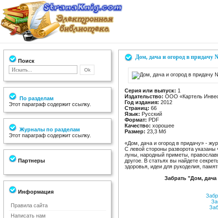
Дом, дача и огород в придачу 
Поиск
Серия или выпуск:
1
Издательство:
ООО «Картель Инве
По разделам
Год издания:
2012
Этот параграф содержит ссылку.
Страниц:
66
Язык:
Русский
Формат:
PDF
Качество:
хорошее
Журналы по разделам
Размер:
23,3 Мб
Этот параграф содержит ссылку.
«Дом, дача и огород в придачу» - жу
С левой стороны разворота указаны 
луны, народный приметы, православ
Партнеры
другое. В статьях вы найдете секрет
здоровья, идеи для рукоделия, памят
Забрать "Дом, дача
Информация
Забр
За
Правила сайта
Заб
Написать нам