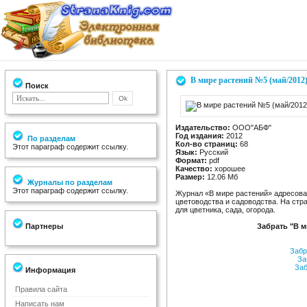
В мире растений №5 (май/2012
Поиск
Издательство:
ООО"АБФ"
Год издания:
2012
По разделам
Кол-во страниц:
68
Этот параграф содержит ссылку.
Язык:
Русский
Формат:
pdf
Качество:
хорошее
Размер:
12.06 Мб
Журналы по разделам
Этот параграф содержит ссылку.
Журнал «В мире растений» адресова
цветоводства и садоводства. На стр
для цветника, сада, огорода.
Партнеры
Забрать "В м
Забр
За
Заб
Информация
Правила сайта
Написать нам