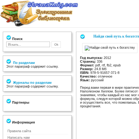
Найди свой путь к богатст
Поиск
Год выпуска:
2012
Страниц:
336
По разделам
Формат:
pdf, rtf, fb2, epub
Этот параграф содержит ссылку.
Размер:
24.8 Мб
ISBN:
978-5-91657-371-8
Качество:
отличное
Язык:
русский
Журналы по разделам
Этот параграф содержит ссылку.
Перед вами первая в мире практиче
Наполеоном Хиллом. Более пятисот 
знаниями, чтобы каждый из нас мог 
формула, следуя которой можно обр
Партнеры
и осуществить все, что пожелаешь. 
процветания.
Информация
Правила сайта
Написать нам