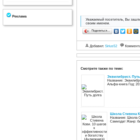
Реклама
Уважаемый посетитель, Вы зашли
своим именем.
Поделиться…
Добавил:
Sirius52
Коммент
Смотрите также по теме:
Эквилибрист. Путь
Название: Эквилибр
Альфа-книга Год: 201
Школа Стивена К
Название: Школа С
Самиздат Жанр: би