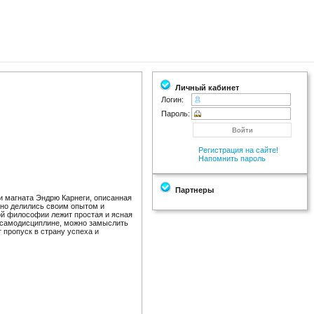
Личный кабинет
Логин:
Пароль:
Регистрация на сайте!
Напомнить пароль
Партнеры
 магната Эндрю Карнеги, описанная
но делились своим опытом и
той философии лежит простая и ясная
й самодисциплине, можно замыслить
 пропуск в страну успеха и