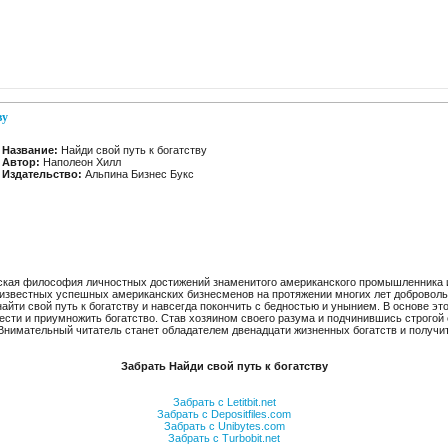
ву
Название:
Найди свой путь к богатству
Автор:
Наполеон Хилл
Издательство:
Альпина Бизнес Букс
ская философия личностных достижений знаменитого американского промышленника и
известных успешных американских бизнесменов на протяжении многих лет доброволь
найти свой путь к богатству и навсегда покончить с бедностью и унынием. В основе э
ести и приумножить богатство. Став хозяином своего разума и подчинившись строго
Внимательный читатель станет обладателем двенадцати жизненных богатств и получит
Забрать Найди свой путь к богатству
Забрать с Letitbit.net
Забрать с Depositfiles.com
Забрать с Unibytes.com
Забрать с Turbobit.net