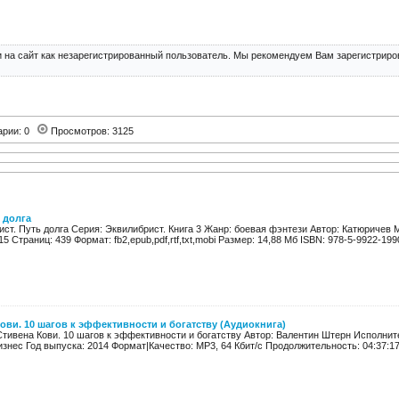
 на сайт как незарегистрированный пользователь. Мы рекомендуем Вам зарегистриров
арии: 0
Просмотров: 3125
 долга
ист. Путь долга Серия: Эквилибрист. Книга 3 Жанр: боевая фэнтези Автор: Катюричев
5 Страниц: 439 Формат: fb2,epub,pdf,rtf,txt,mobi Размер: 14,88 Мб ISBN: 978-5-9922-1990
ови. 10 шагов к эффективности и богатству (Аудиокнига)
тивена Кови. 10 шагов к эффективности и богатству Автор: Валентин Штерн Исполните
знес Год выпуска: 2014 Формат|Качество: MP3, 64 Кбит/с Продолжительность: 04:37:17