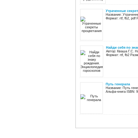
Утраченные секре
Название: Утраченн
Формат: rtf, fb2, pd
Найди себя по зн
Автор: Кваша Г.С. 
Формат: rtf, fb2 Ра
Путь генерала
Название: Путь ген
Альфа-книга ISBN: 97