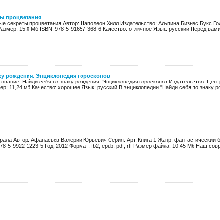
ты процветания
ые секреты процветания Автор: Наполеон Хилл Издательство: Альпина Бизнес Букс Год
f Размер: 15.0 Мб ISBN: 978-5-91657-368-6 Качество: отличное Язык: русский Перед вами 
аку рождения. Энциклопедия гороскопов
Название: Найди себя по знаку рождения. Энциклопедия гороскопов Издательство: Цент
змер: 11,24 мб Качество: хорошее Язык: русский В энциклопедии "Найди себя по знаку ро
ерала Автор: Афанасьев Валерий Юрьевич Серия: Арт. Книга 1 Жанр: фантастический б
8-5-9922-1223-5 Год: 2012 Формат: fb2, epub, pdf, rtf Размер файла: 10.45 Мб Наш совр