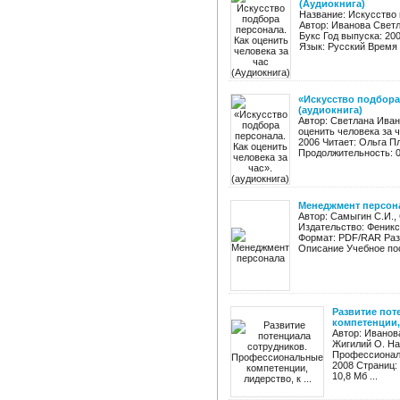
(Аудиокнига)
Название: Искусство 
Автор: Иванова Светл
Букс Год выпуска: 20
Язык: Русский Время з
«Искусство подбора 
(аудиокнига)
Автор: Светлана Иван
оценить человека за 
2006 Читает: Ольга П
Продолжительность: 05
Менеджмент персон
Автор: Самыгин С.И.,
Издательство: Феникс 
Формат: PDF/RAR Разм
Описание Учебное пос
Развитие по
компетенции, 
Автор: Иванова
Жигилий О. На
Профессиональ
2008 Страниц: 
10,8 Мб ...