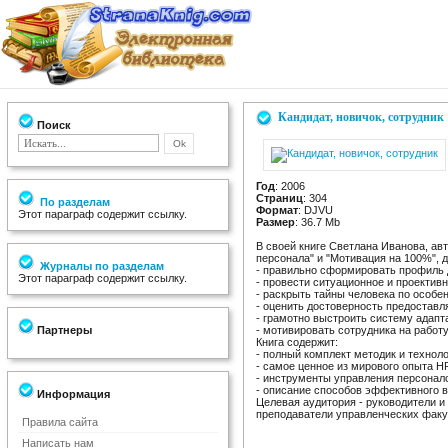
Кандидат, новичок, сотрудник
Поиск
Год
: 2006
Страниц
: 304
По разделам
Формат
: DJVU
Этот параграф содержит ссылку.
Размер
: 36.7 Mb
В своей книге Светлана Иванова, ав
персонала" и "Мотивация на 100%", 
Журналы по разделам
- правильно сформировать профиль 
Этот параграф содержит ссылку.
- провести ситуационное и проектив
- раскрыть тайны человека по особен
- оценить достоверность предостав
- грамотно выстроить систему адапт
Партнеры
- мотивировать сотрудника на работ
Книга содержит:
- полный комплект методик и технол
- самое ценное из мирового опыта 
- инструменты управления персонало
- описание способов эффективного в
Информация
Целевая аудитория - руководители и
преподаватели управленческих факу
Правила сайта
Написать нам