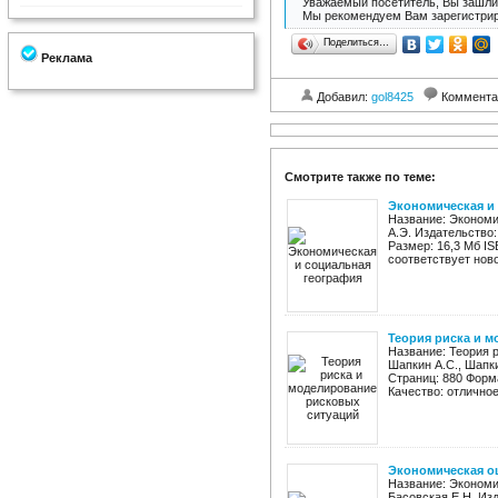
Уважаемый посетитель, Вы зашли 
Мы рекомендуем Вам зарегистрир
Поделиться…
Реклама
Добавил:
gol8425
Коммента
Смотрите также по теме:
Экономическая и
Название: Экономи
А.Э. Издательство:
Размер: 16,3 Мб I
соответствует нов
Теория риска и 
Название: Теория 
Шапкин А.С., Шапки
Страниц: 880 Форма
Качество: отличное
Экономическая о
Название: Экономи
Басовская Е.Н. Из