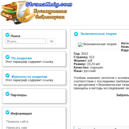
Экономическая теория
Поиск
Авто
Назв
Изда
Год:
2012
Страниц:
512
По разделам
Формат:
pdf
Этот параграф содержит ссылку.
Размер:
19,24 мб
Качество:
хорошее
Язык:
русский
Журналы по разделам
Учебник знакомит читателя с основ
Этот параграф содержит ссылку.
соответствии с последними требова
по дисциплине «Экономическая теор
принципы и методы исследования эк
Партнеры
Забрать
Информация
Правила сайта
Написать нам