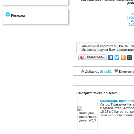
ден
За
Реклама
Забр
За
Заб
Уважаемый посетитель, Вы зашли 
Мы рекомендуем Вам зарегистрир
Поделиться…
Добавил:
Sirius52
Коммент
Смотрите также по теме:
Календарь привлече
Автор: Правдина Ната
Издательство: Астрель
10,23 мб Качество: х
заменить психологию б