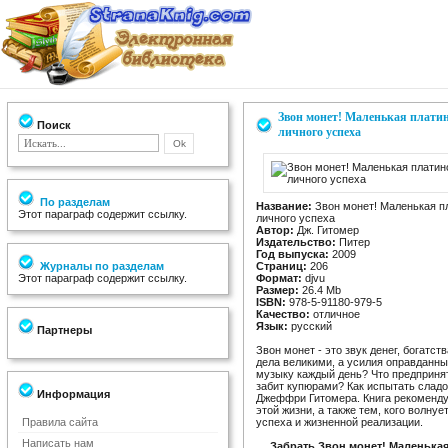
Звон монет! Маленькая платино
Поиск
личного успеха
По разделам
Название:
Звон монет! Маленькая пл
Этот параграф содержит ссылку.
личного успеха
Автор:
Дж. Гитомер
Издательство:
Питер
Год выпуска:
2009
Журналы по разделам
Страниц:
206
Этот параграф содержит ссылку.
Формат:
djvu
Размер:
26.4 Mb
ISBN:
978-5-91180-979-5
Качество:
отличное
Язык:
русский
Партнеры
Звон монет - это звук денег, богатс
дела великими, а усилия оправданны
музыку каждый день? Что предпринят
забит купюрами? Как испытать сладо
Информация
Джеффри Гитомера. Книга рекомендуе
этой жизни, а также тем, кого волну
Правила сайта
успеха и жизненной реализации.
Написать нам
Забрать Звон монет! Маленькая