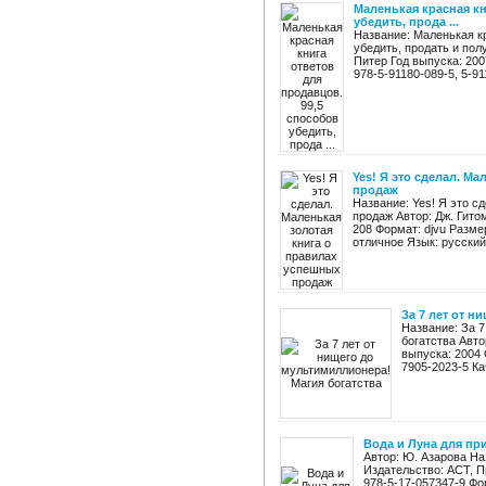
Маленькая красная кн
убедить, прода ...
Название: Маленькая кр
убедить, продать и по
Питер Год выпуска: 200
978-5-91180-089-5, 5-911
Yes! Я это сделал. М
продаж
Название: Yes! Я это с
продаж Автор: Дж. Гито
208 Формат: djvu Размер
отличное Язык: русский 
За 7 лет от н
Название: За 7
богатства Авто
выпуска: 2004 
7905-2023-5 Ка
Вода и Луна для пр
Автор: Ю. Азарова На
Издательство: АСТ, П
978-5-17-057347-9 Фо