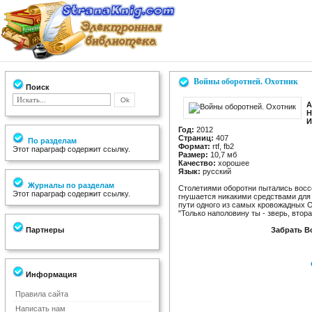
Войны оборотней. Охотник
Поиск
А
Н
И
Год:
2012
Страниц:
407
По разделам
Формат:
rtf, fb2
Этот параграф содержит ссылку.
Размер:
10,7 мб
Качество:
хорошее
Язык:
русский
Журналы по разделам
Столетиями оборотни пытались воссо
Этот параграф содержит ссылку.
гнушается никакими средствами для 
пути одного из самых кровожадных О
"Только наполовину ты - зверь, втора
Партнеры
Забрать В
Информация
Правила сайта
Написать нам