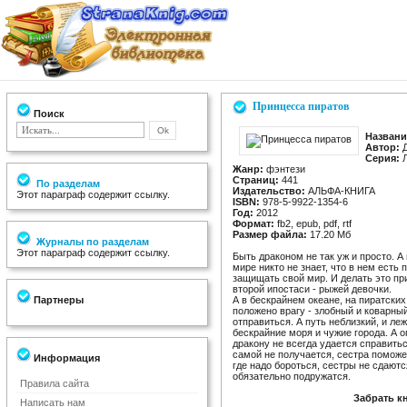
Принцесса пиратов
Поиск
Названи
Автор:
Д
Серия:
Л
Жанр:
фэнтези
Страниц:
441
По разделам
Издательство:
АЛЬФА-КНИГА
Этот параграф содержит ссылку.
ISBN:
978-5-9922-1354-6
Год:
2012
Формат:
fb2, epub, pdf, rtf
Размер файла:
17.20 Мб
Журналы по разделам
Этот параграф содержит ссылку.
Быть драконом не так уж и просто. А
мире никто не знает, что в нем есть
защищать свой мир. И делать это при
второй ипостаси - рыжей девочки.
Партнеры
А в бескрайнем океане, на пиратских
положено врагу - злобный и коварны
отправиться. А путь неблизкий, и ле
бескрайние моря и чужие города. А о
дракону не всегда удается справитьс
самой не получается, сестра поможе
Информация
где надо бороться, сестры не сдаютс
обязательно подружатся.
Правила сайта
Забрать к
Написать нам