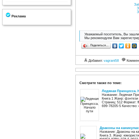
За
З
З
Реклама
Уважаемый посетитель, Вы зашли 
Мы рекомендуем Вам зарегистрир
Поделиться…
Добавил:
vagrant58
Коммен
Смотрите также по теме:
Ледяная Принцесса. 
Название: Ледяная При
Книга 1 Жанр: фэнтези
Страниц: 512 Формат: fb
699-78205-5 Качество: о
Драконы на каникулах
Название: Драконы на к
Книга 3. Жанр: юморист