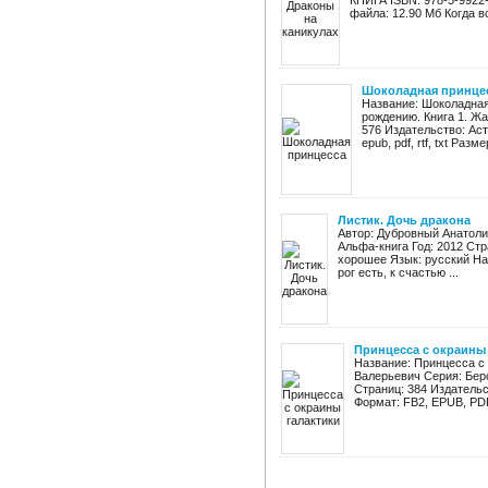
КНИГА ISBN: 978-5-9922-14
файла: 12.90 Мб Когда вс
Шоколадная принце
Название: Шоколадная
рождению. Книга 1. Ж
576 Издательство: Аст
epub, pdf, rtf, txt Разм
Листик. Дочь дракона
Автор: Дубровный Анатоли
Альфа-книга Год: 2012 Стра
хорошее Язык: русский На
рог есть, к счастью ...
Принцесса с окраины
Название: Принцесса с 
Валерьевич Серия: Берс
Страниц: 384 Издательс
Формат: FB2, EPUB, PDF