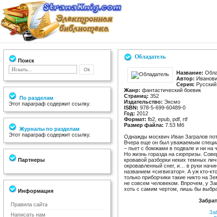
Обладатель
Поиск
Название:
Обла
Автор:
Иванови
Серия:
Русский
Жанр:
фантастический боевик
Страниц:
352
По разделам
Издательство:
Эксмо
Этот параграф содержит ссылку.
ISBN:
978-5-699-60489-0
Год:
2012
Формат:
fb2, epub, pdf, rtf
Размер файла:
7.53 Мб
Журналы по разделам
Этот параграф содержит ссылку.
Однажды москвич Иван Загралов поте
Вчера еще он был уважаемым специа
– пьет с бомжами в подвале и ни на 
Но жизнь горазда на сюрпризы. Сов
Партнеры
кровавой разборки неких темных лич
окровавленный снег, и… в руки нач
названием «сигвигатор». А уж кто-кт
только приборчики такие никто на Зе
не совсем человеком. Впрочем, у За
хоть с самим чертом, лишь бы выбр
Информация
Забрат
Правила сайта
За
Написать нам