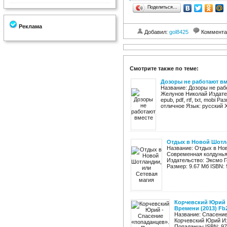
Поделиться…
Реклама
Добавил:
gol8425
Коммента
Смотрите также по теме:
Дозоры не работают вм
Название: Дозоры не раб
Желунов Николай Издател
epub, pdf, rtf, txt, mobi 
отличное Язык: русский Х
Отдых в Новой Шотла
Название: Отдых в Нов
Современная колдунья.
Издательство: Эксмо Год
Размер: 9.67 Мб ISBN: 
Корчевский Юрий 
Времени (2013) Fb
Название: Спасение
Корчевский Юрий Из
Попаданцы ISBN: 978