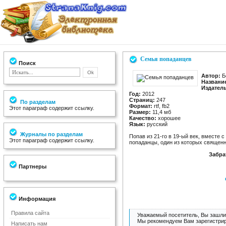
Cемья попаданцев
Поиск
Автор:
Б
Названи
Издател
Год:
2012
Страниц:
247
По разделам
Формат:
rtf, fb2
Этот параграф содержит ссылку.
Размер:
11,4 мб
Качество:
хорошее
Язык:
русский
Журналы по разделам
Попав из 21-го в 19-ый век, вместе с 
Этот параграф содержит ссылку.
попаданцы, один из которых священн
Забра
Партнеры
Информация
Правила сайта
Уважаемый посетитель, Вы зашли 
Мы рекомендуем Вам зарегистрир
Написать нам