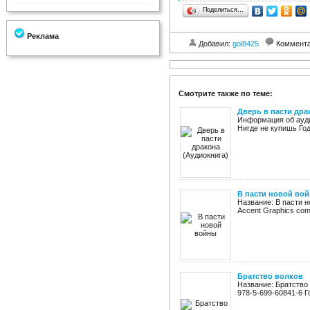
Поделиться…
Реклама
Добавил:
gol8425
Коммент
Смотрите также по теме:
Дверь в пасти дра
Информация об ауди
Нигде не купишь Год
В пасти новой во
Название: В пасти н
Accent Graphics comm
Братство волков
Название: Братство 
978-5-699-60841-6 Го