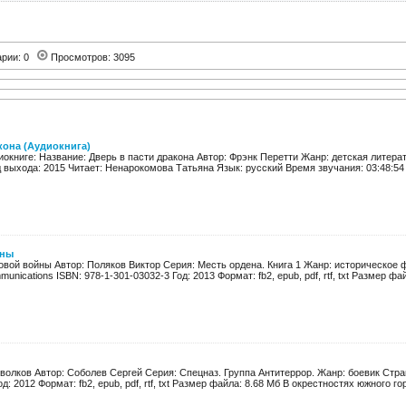
арии: 0
Просмотров: 3095
кона (Аудиокнига)
окниге: Название: Дверь в пасти дракона Автор: Фрэнк Перетти Жанр: детская литера
 выхода: 2015 Читает: Ненарокомова Татьяна Язык: русский Время звучания: 03:48:54 
йны
овой войны Автор: Поляков Виктор Серия: Месть ордена. Книга 1 Жанр: историческое 
unications ISBN: 978-1-301-03032-3 Год: 2013 Формат: fb2, epub, pdf, rtf, txt Размер файл
волков Автор: Соболев Сергей Серия: Спецназ. Группа Антитеррор. Жанр: боевик Стра
д: 2012 Формат: fb2, epub, pdf, rtf, txt Размер файла: 8.68 Мб В окрестностях южного гор