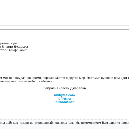
рькин Борис
:
В пасти Джарлака
ство:
Альфа-книга
м месте в неудачное время, перемещаются в другой мир. Этот мир суров, в нем идет в
 иномирцев там не любят особенно.
Забрать В пасти Джарлака
unibytes.com
dfiles.ru
turbobit.net
 на сайт как незарегистрированный пользователь. Мы рекомендуем Вам зарегистриров