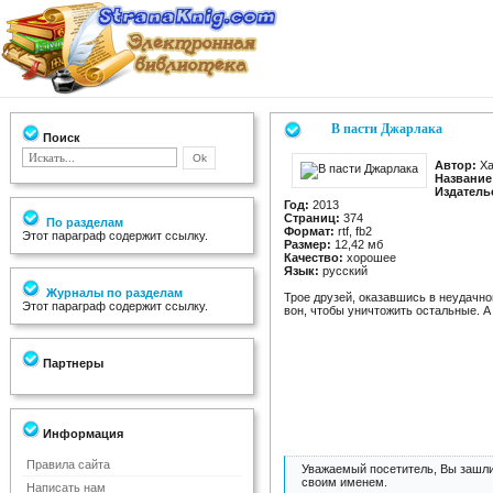
В пасти Джарлака
Поиск
Автор:
Ха
Название
Издатель
Год:
2013
Страниц:
374
По разделам
Формат:
rtf, fb2
Этот параграф содержит ссылку.
Размер:
12,42 мб
Качество:
хорошее
Язык:
русский
Журналы по разделам
Трое друзей, оказавшись в неудачно
Этот параграф содержит ссылку.
вон, чтобы уничтожить остальные. А
Партнеры
Информация
Правила сайта
Уважаемый посетитель, Вы зашли
своим именем.
Написать нам