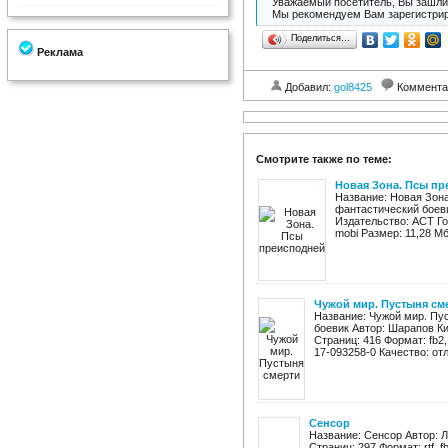
Уважаемый посетитель, Вы зашли 
Мы рекомендуем Вам зарегистрир
Поделиться…
Реклама
Добавил:
gol8425
Коммента
Смотрите также по теме:
Новая Зона. Псы п
Название: Новая Зон
фантастический боев
Издательство: АСТ Год:
mobi Размер: 11,28 Мб
Чужой мир. Пустыня см
Название: Чужой мир. Пу
боевик Автор: Шарапов К
Страниц: 416 Формат: fb2, e
17-093258-0 Качество: отл
Сенсор
Название: Сенсор Автор: Л
Страниц: 297 Формат: rtf, 