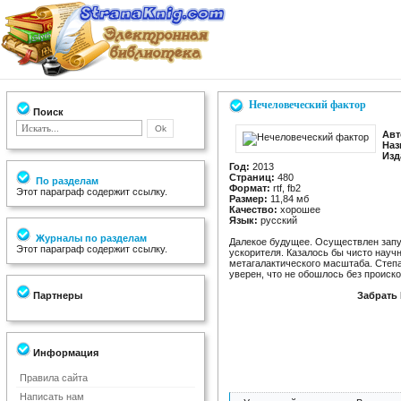
Нечеловеческий фактор
Поиск
Авт
Наз
Изд
Год:
2013
Страниц:
480
По разделам
Формат:
rtf, fb2
Этот параграф содержит ссылку.
Размер:
11,84 мб
Качество:
хорошее
Язык:
русский
Журналы по разделам
Далекое будущее. Осуществлен запус
Этот параграф содержит ссылку.
ускорителя. Казалось бы чисто науч
метагалактического масштаба. Степа
уверен, что не обошлось без происк
Партнеры
Забрать
Информация
Правила сайта
Написать нам