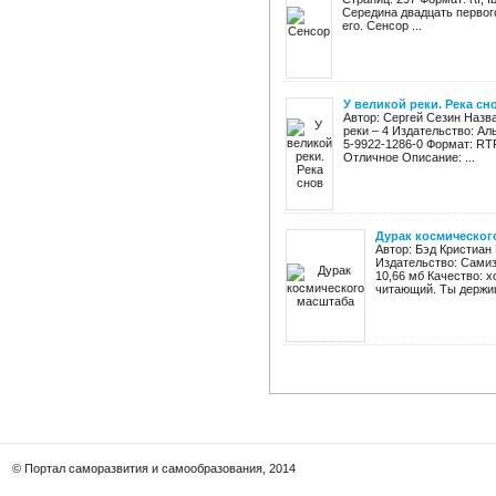
Середина двадцать первого
его. Сенсор ...
У великой реки. Река сн
Автор: Сергей Сезин Назва
реки – 4 Издательство: Ал
5-9922-1286-0 Формат: RTF
Отличное Описание: ...
Дурак космическог
Автор: Бэд Кристиан
Издательство: Самизд
10,66 мб Качество: 
читающий. Ты держиш
© Портал саморазвития и самообразования, 2014