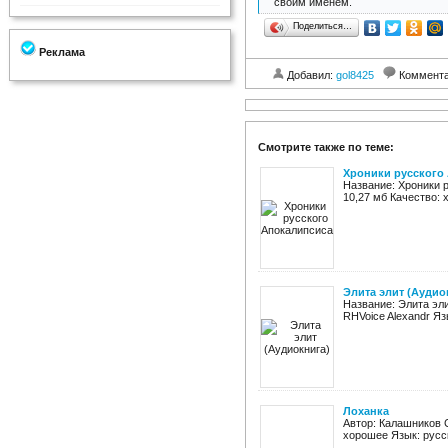
своим именем.
Поделиться…
Реклама
Добавил:
gol8425
Коммент
Смотрите также по теме:
Хроники русского
Название: Хроники р
10,27 мб Качество: 
Элита элит (Аудио
Название: Элита эл
RHVoice Alexandr Яз
Лоханка
Автор: Калашников С
хорошее Язык: русск