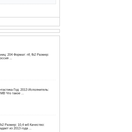
ц: 204 Формат: rtf, fb2 Размер:
ссия ...
тастика Год: 2013 Исполнитель:
MB Что такое ...
fb2 Размер: 10,4 мб Качество:
ает из 2013 года ...