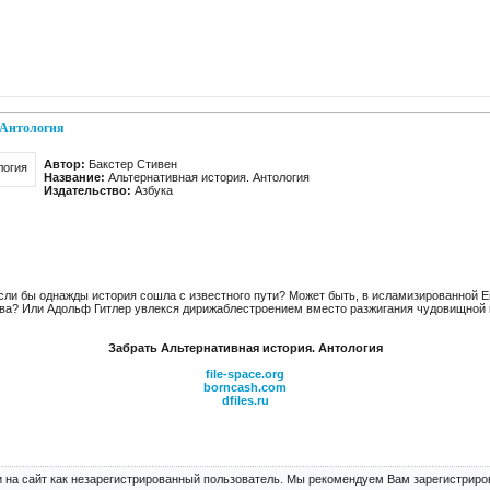
 Антология
Автор:
Бакстер Стивен
Название:
Альтернативная история. Антология
Издательство:
Азбука
сли бы однажды история сошла с известного пути? Может быть, в исламизированной Е
ва? Или Адольф Гитлер увлекся дирижаблестроением вместо разжигания чудовищной
Забрать Альтернативная история. Антология
file-space.org
borncash.com
dfiles.ru
 на сайт как незарегистрированный пользователь. Мы рекомендуем Вам зарегистриров