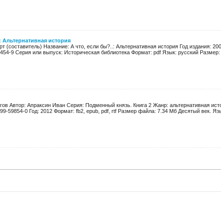
.: Альтернативная история
т (составитель) Название: А что, если бы?..: Альтернативная история Год издания: 2002
0454-9 Серия или выпуск: Историческая библиотека Формат: pdf Язык: русский Размер: 4
гов Автор: Апраксин Иван Серия: Подменный князь. Книга 2 Жанр: альтернативная ист
9-59854-0 Год: 2012 Формат: fb2, epub, pdf, rtf Размер файла: 7.34 Мб Десятый век. Язы