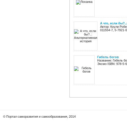
А что, если бы?.
Автор: Коули Робер
011554-7, 5-7921-
Гибель богов
Название: Гибель бо
Эксмо ISBN: 978-5-69
© Портал саморазвития и самообразования, 2014