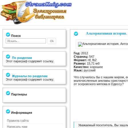
Альтернативная история.
Поиск
Год:
2012
Страниц:
547
По разделам
Формат:
rtf, fb2
Этот параграф содержит ссылку.
Размер:
15,71 мб
Качество:
хорошее
Язык:
русский
Журналы по разделам
Что случилось бы с нашим миром, е
Этот параграф содержит ссылку.
малочисленные анклавы христианст
от эсеровского мятежа в Одессу?
Партнеры
Информация
Правила сайта
Уважаемый посетитель, Вы зашли
Написать нам