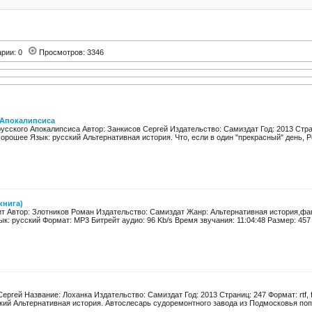
арии: 0
Просмотров: 3346
 Апокалипсиса
усского Апокалипсиса Автор: Занкисов Сергей Издательство: Самиздат Год: 2013 Страни
хорошее Язык: русский Альтернативная история. Что, если в один "прекрасный" день, Ро
книга)
ит Автор: Злотников Роман Издательство: Самиздат Жанр: Альтернативная история,фан
ык: русский Формат: MP3 Битрейт аудио: 96 Kb/s Время звучания: 11:04:48 Размер: 457 
ергей Название: Лоханка Издательство: Самиздат Год: 2013 Страниц: 247 Формат: rtf, 
ий Альтернативная история. Автослесарь судоремонтного завода из Подмосковья попад