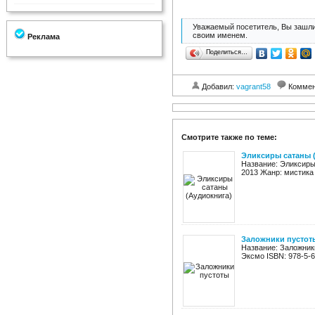
Уважаемый посетитель, Вы зашли
своим именем.
Реклама
Поделиться…
Добавил:
vagrant58
Коммен
Смотрите также по теме:
Эликсиры сатаны 
Название: Эликсиры
2013 Жанр: мистика 
Заложники пустот
Название: Заложник
Эксмо ISBN: 978-5-69