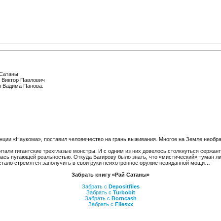
Сатаны
 Виктор Павлович
 Вадима Панова.
нции «Наукома», поставил человечество на грань выживания. Многое на Земле необр
итали гигантские трехглазые монстры. И с одним из них довелось столкнуться сержа
сь пугающей реальностью. Откуда Багирову было знать, что «мистический» туман л
и стало стремятся заполучить в свои руки психотронное оружие невиданной мощи…
Забрать книгу «Рай Сатаны»
Забрать с
Depositfiles
Забрать с
Turbobit
Забрать с
Borncash
Забрать с
Filesxx