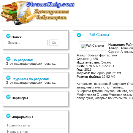
Рай Сатаны
Поиск
Название:
Рай 
Автор:
Точинов
Серия:
Анклавы
Жанр:
боевая фантастика
Страниц:
480
По разделам
Издательство:
Эксмо
Этот параграф содержит ссылку.
ISBN:
978-5-699-62235-1
Год:
2013
Формат:
fb2, epub, pdf, rtf, txt
Размер файла:
12.92 Мб
Журналы по разделам
Этот параграф содержит ссылку.
Катаклизм, вызванный запуском Ста
загадочных мест стал Таймыр.
В черном тумане, окутавшем его, об
Мифическая Страна Мертвых оказала
Партнеры
спецслужб, которые во что бы то н
Информация
Правила сайта
Написать нам