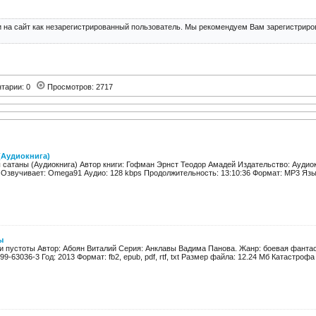
 на сайт как незарегистрированный пользователь. Мы рекомендуем Вам зарегистриров
тарии: 0
Просмотров: 2717
(Аудиокнига)
 сатаны (Аудиокнига) Автор книги: Гофман Эрнст Теодор Амадей Издательство: Аудио
Озвучивает: Omega91 Аудио: 128 kbps Продолжительность: 13:10:36 Формат: MP3 Язык:
ы
и пустоты Автор: Абоян Виталий Серия: Анклавы Вадима Панова. Жанр: боевая фантас
9-63036-3 Год: 2013 Формат: fb2, epub, pdf, rtf, txt Размер файла: 12.24 Мб Катастрофа 