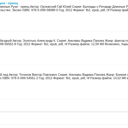
уки - принц
линные Руки - принц Автор: Орловский Гай Юлий Серия: Баллады о Ричарде Длинные Р
ьство: Эксмо ISBN: 978-5-699-58088-0 Год: 2012 Формат: fb2, epub, pdf, rtf Размер файл
 бездной Автор: Золотько Александр К. Серия: Анклавы Вадима Панова Жанр: фантасти
9-56552-8 Год: 2012 Формат: fb2, epub, pdf, rtf Размер файла: 12,58 Мб Возможно, Харь
 лед Автор: Точинов Виктор Павлович Серия: Анклавы Вадима Панова Жанр: Боевая 
 ISBN: 978-5-699-54561-2 Год: 2012 Формат: fb2, epub, pdf, rtf Размер файла: 14,52 Мб 