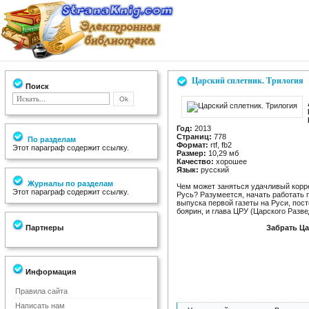
Царский сплетник. Трилогия
Поиск
Год:
2013
Страниц:
778
По разделам
Формат:
rtf, fb2
Этот параграф содержит ссылку.
Размер:
10,29 мб
Качество:
хорошее
Язык:
русский
Журналы по разделам
Чем может заняться удачливый корре
Этот параграф содержит ссылку.
Русь? Разумеется, начать работать
выпуска первой газеты на Руси, пост
боярин, и глава ЦРУ (Царского Разв
Партнеры
Забрать Ца
Информация
Правила сайта
Написать нам