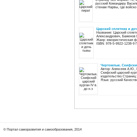
русский Командиру Васил
стенам Нарвы, где войско 
Царский сплетник и до
Название: Царский сплет
Александрович, Баженов 
Жанр: юмористическая ф
ISBN: 978-5-9922-1238-9 Го
Чертомлык. Скифский 
Автор: Алексеев А.Ю.,
Скифский царский курга
издательство Страниц:
Язык: русский Качество
© Портал саморазвития и самообразования, 2014