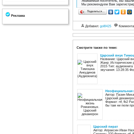
Уважаемый посетитель, Вы зашли 
Мы рекомендуем Вам зарегистрир
Поделиться…
Реклама
Добавил:
gol8425
Коммента
Смотрите также по теме:
Царский внук Тимо
Название: Царский в
Жанр: Исторические р
2015 Тип: аудиокнига
звучания: 13:28:35 Фо
Неофициальная 
Автор: Пазин Мих
Царский декамерон
Формат: rtf, fb2 Р
бы там ни пели пр
Царский пират
Автор: Апраксин Иван Наз
Страниц: 320 Формат: rtf,