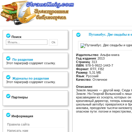
Путанабус. Две свадьбы и
Поиск
Издательство
: Альфа-книга
Год издания
: 2013
По разделам
Страниц
: 313
Этот параграф содержит ссылку.
ISBN
: 978-5-9922-1443-7
Формат
: RTF, FB2
Размер
: 5,31 МБ
Язык
: Русский
Журналы по разделам
Качество
: Отличное
Этот параграф содержит ссылку.
Описание
:
Земля лишних — другой мир. Сюда т
Земле. Но Георгий Волынский к лишн
Партнеры
красавицами из эскорта, которых о
креативный директор, теперь коман
школьный автобус превратился в бр
анклава, преодолев тысячи километ
опасном пути: погони и перестрелки
Информация
Правила сайта
Написать нам