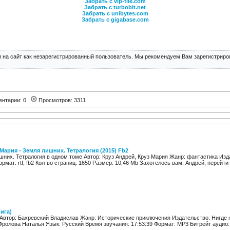
Забрать с vip-file.com
Забрать с turbobit.net
Забрать с unibytes.com
Забрать с gigabase.com
 на сайт как незарегистрированный пользователь. Мы рекомендуем Вам зарегистриров
ентарии: 0
Просмотров: 3311
Мария - Земля лишних. Тетралогия (2015) Fb2
шних. Тетралогия в одном томе Автор: Круз Андрей, Круз Мария Жанр: фантастика Изд
рмат: rtf, fb2 Кол-во страниц: 1650 Размер: 10,46 Mb Захотелось вам, Андрей, перейти 
ига)
Автор: Бахревский Владислав Жанр: Исторические приключения Издательство: Нигде н
Фролова Наталья Язык: Русский Время звучания: 17:53:39 Формат: MP3 Битрейт аудио: 9