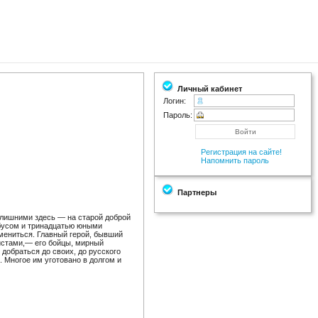
Личный кабинет
Логин:
Пароль:
Регистрация на сайте!
Напомнить пароль
Партнеры
 лишними здесь — на старой доброй
обусом и тринадцатью юными
мениться. Главный герой, бывший
истами,— его бойцы, мирный
добраться до своих, до русского
 Многое им уготовано в долгом и