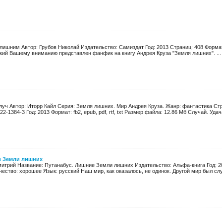
лишним Автор: Грубов Николай Издательство: Самиздат Год: 2013 Страниц: 408 Формат: 
кий Вашему вниманию представлен фанфик на книгу Андрея Круза "Земля лишних". ...
луч Автор: Иторр Кайл Серия: Земля лишних. Мир Андрея Круза. Жанр: фантастика Ст
22-1384-3 Год: 2013 Формат: fb2, epub, pdf, rtf, txt Размер файла: 12.86 Мб Случай. Удача
е Земли лишних
итрий Название: Путанабус. Лишние Земли лишних Издательство: Альфа-книга Год: 201
чество: хорошее Язык: русский Наш мир, как оказалось, не одинок. Другой мир был слу