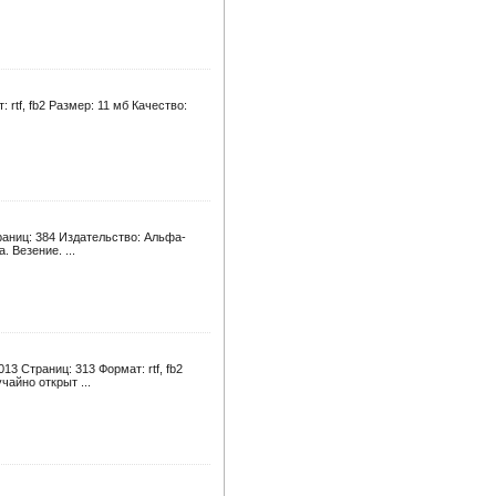
rtf, fb2 Размер: 11 мб Качество:
раниц: 384 Издательство: Альфа-
. Везение. ...
3 Страниц: 313 Формат: rtf, fb2
чайно открыт ...