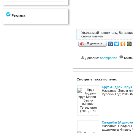
Реклама
Уважаемый посетитель, Вы зашли
своим именем.
Поделиться…
Добавил:
Anempadist
Комм
Смотрите также по теме:
Круз Андрей, Круз 
Название: Земля ли
Русский Год: 2015 Фо
Свадьбы (Аудиокн
Название: Свадьбы 
аудиокнига Читает: 