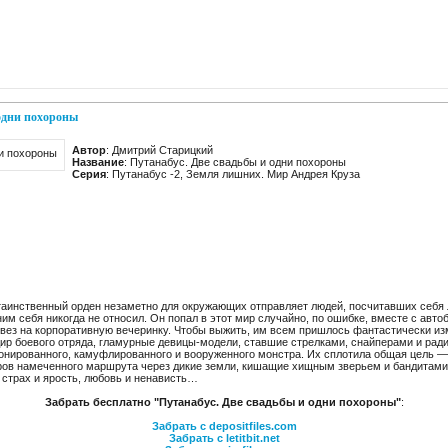
 одни похороны
Автор
: Дмитрий Старицкий
Название
: Путанабус. Две свадьбы и одни похороны
Серия
: Путанабус -2, Земля лишних. Мир Андрея Круза
аинственный орден незаметно для окружающих отправляет людей, посчитавших себя
им себя никогда не относил. Он попал в этот мир случайно, по ошибке, вместе с авт
н вез на корпоративную вечеринку. Чтобы выжить, им всем пришлось фантастически из
дир боевого отряда, гламурные девицы-модели, ставшие стрелками, снайперами и рад
онированного, камуфлированного и вооруженного монстра. Их сплотила общая цель — 
ров намеченного маршрута через дикие земли, кишащие хищным зверьем и бандитами.
, страх и ярость, любовь и ненависть…
Забрать бесплатно "Путанабус. Две свадьбы и одни похороны"
:
Забрать с depositfiles.com
Забрать с letitbit.net