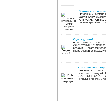
Знакомые незнакомц
Название: Знакомые н
Олеся Жанр: юморист
АЛЬФА-КНИГА ISBN: 978
txt Размер файла: 16.
Отдать долги-2
Автор: Вахненко Елена Наз
2012 Страниц: 478 Формат: 
русский Он оказался запе
право вернуться назад. Но 
И. о. поместного чар
Название: И. о. помес
фэнтези Страниц: 448 
9922-1263-1 Год: 2012 Ф
Легенды о героях? Спл