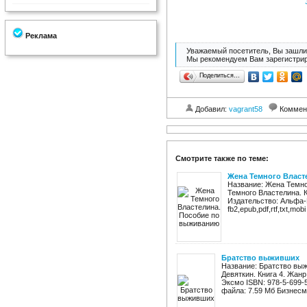
Реклама
Уважаемый посетитель, Вы зашли 
Мы рекомендуем Вам зарегистрир
Поделиться…
Добавил:
vagrant58
Коммен
Смотрите также по теме:
Жена Темного Власт
Название: Жена Темно
Темного Властелина. К
Издательство: Альфа-К
fb2,epub,pdf,rtf,txt,mob
Братство выживших
Название: Братство вы
Девяткин. Книга 4. Жанр
Эксмо ISBN: 978-5-699-58
файла: 7.59 Мб Бизнесм