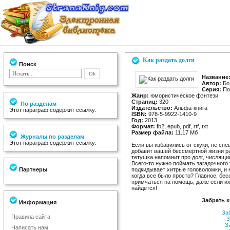
Как раздать долги
Поиск
Название
Автор:
Бо
Серия:
Пос
Жанр:
юмористическое фэнтези
Страниц:
320
По разделам
Издательство:
Альфа-книга
Этот параграф содержит ссылку.
ISBN:
978-5-9922-1410-9
Год:
2013
Формат:
fb2, epub, pdf, rtf, txt
Размер файла:
11.17 Мб
Журналы по разделам
Этот параграф содержит ссылку.
Если вы избавились от скуки, не сп
добавит вашей бессмертной жизни р
тетушка напомнит про долг, числящи
Всего-то нужно поймать загадочного
Партнеры
подкидывает хитрые головоломки, и к
когда все было просто? Главное, бе
примчаться на помощь, даже если их
найдется!
Забрать к
Информация
За
Правила сайта
З
З
Написать нам