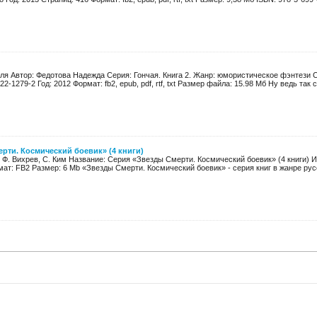
оля Автор: Федотова Надежда Серия: Гончая. Книга 2. Жанр: юмористическое фэнтези 
22-1279-2 Год: 2012 Формат: fb2, epub, pdf, rtf, txt Размер файла: 15.98 Мб Ну ведь так с
рти. Космический боевик» (4 книги)
 Ф. Вихрев, С. Ким Название: Серия «Звезды Смерти. Космический боевик» (4 книги) И
ат: FB2 Размер: 6 Mb «Звезды Смерти. Космический боевик» - серия книг в жанре русс