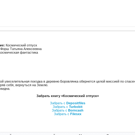
ие:
Космический отпуск
Форш Татьяна Алексеевна
осмическая фантастика
трой увеселительная поездка в деревню Боровлянка обернется целой миссией по спа
еряв себя, вернуться на Землю.
видна.
Забрать книгу «Космический отпуск»
Забрать с
Depositfiles
Забрать с
Turbobit
Забрать с
Borncash
Забрать с
Filesxx