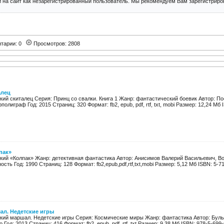
 на сайт как незарегистрированный пользователь. Мы рекомендуем Вам зарегистриров
тарии: 0
Просмотров: 2808
алец
кий скиталец Серия: Принц со свалки. Книга 1 Жанр: фантастический боевик Автор: П
олиграф Год: 2015 Страниц: 320 Формат: fb2, epub, pdf, rtf, txt, mobi Размер: 12,24 Мб I
пак»
кий «Колпак» Жанр: детективная фантастика Автор: Анисимов Валерий Васильевич, Во
ь Год: 1990 Страниц: 128 Формат: fb2,epub,pdf,rtf,txt,mobi Размер: 5,12 Мб ISBN: 5-71
ал. Недетские игры
кий маршал. Недетские игры Серия: Космические миры Жанр: фантастика Автор: Бул
Год: 2013 Страниц: 416 Формат: fb2, epub, pdf, rtf, txt Размер: 9,38 Мб ISBN: 978-5-699-