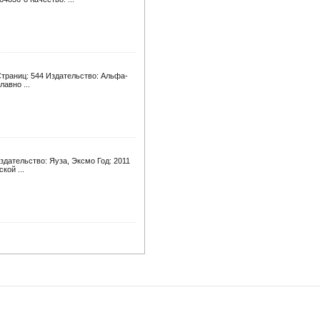
Страниц: 544 Издательство: Альфа-
лавно ...
здательство: Яуза, Эксмо Год: 2011
кой ...