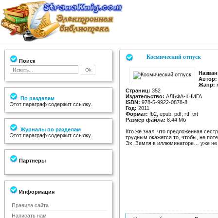
Космический отпуск
Поиск
Назван
Автор:
Жанр:
к
Страниц:
352
Издательство:
АЛЬФА-КНИГА
По разделам
ISBN:
978-5-9922-0878-8
Этот параграф содержит ссылку.
Год:
2011
Формат:
fb2, epub, pdf, rtf, txt
Размер файла:
8.44 Мб
Журналы по разделам
Кто же знал, что предложенная сес
Этот параграф содержит ссылку.
трудным окажется то, чтобы, не пот
Эх, Земля в иллюминаторе… уже не 
Партнеры
Информация
Правила сайта
Написать нам