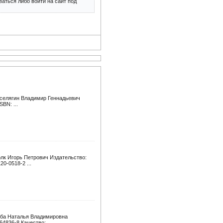
аться либо войти на сайт под
оселягин Владимир Геннадьевич
SBN: ...
лк Игорь Петрович Издательство:
20-0518-2 ...
ьба Наталья Владимировна
64836-8 Качество: ...