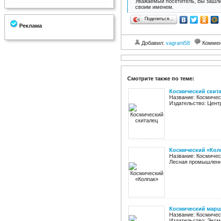
Уважаемый посетитель, Вы зашли
своим именем.
Поделиться…
Реклама
Добавил:
vagrant58
Коммен
Смотрите также по теме:
Космический скит
Название: Космичес
Издательство: Центрп
Космический «Кол
Название: Космичес
Лесная промышленност
Космический марш
Название: Космичес
Издательство: Эксмо 