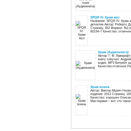
SPQR IV. Храм муз
Название: SPQR IV. Храм 
детектив Автор: Робертс Д
Страниц: 352 Формат: fb2,ep
80194-7 Качество: отличное
Храм (Аудиокнига)
Автор: Г. Ф. Лавкраф
книгу озвучил: Андре
кодек: MP3 Битрейт а
Качество:отличное Ра
Храм воина
Автор: Виктор Мурич Назв
издания: 2012 Страниц: 180
Качество: хорошее Описа
Мастерами – вот что такое 