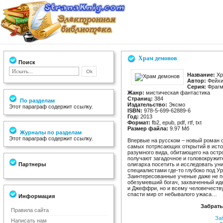
Храм демонов
Поиск
Название:
Хр
Автор:
Фейхи
Серия:
Фрагме
Жанр:
мистическая фантастика
Страниц:
384
По разделам
Издательство:
Эксмо
Этот параграф содержит ссылку.
ISBN:
978-5-699-62889-6
Год:
2013
Формат:
fb2, epub, pdf, rtf, txt
Размер файла:
9.97 Мб
Журналы по разделам
Этот параграф содержит ссылку.
Впервые на русском – новый роман о
самых потрясающих открытий в исто
разумного вида, обитающего на остр
получают загадочное и головокружи
Партнеры
олигарха посетить и исследовать ун
специалистами где-то глубоко под У
Заинтересованные ученые даже не п
обезумевший богач, захваченный иде
и Джеффри, но и всему человечеств
спасти мир от небывалого ужаса…
Информация
Забрать
Правила сайта
За
Написать нам