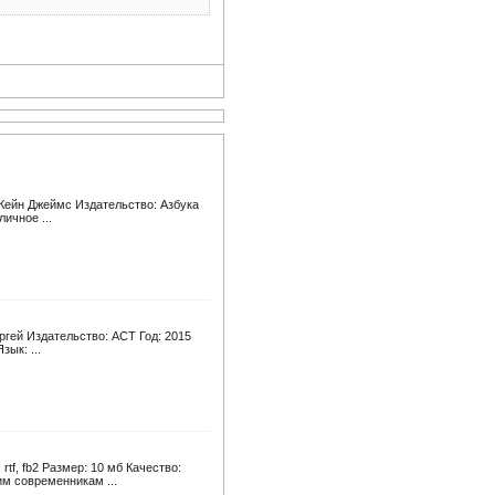
 Кейн Джеймс Издательство: Азбука
личное ...
гей Издательство: АСТ Год: 2015
зык: ...
tf, fb2 Размер: 10 мб Качество:
м современникам ...