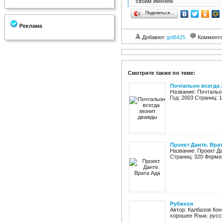
своим именем.
Поделиться…
Реклама
Добавил:
gol8425
Коммент
Смотрите также по теме:
Почтальон всегда
Название: Почтальо
Год: 2003 Страниц: 19
Проект Данте. Вра
Название: Проект Д
Страниц: 320 Формат:
Рубикон
Автор: Калбазов Кон
хорошее Язык: русс