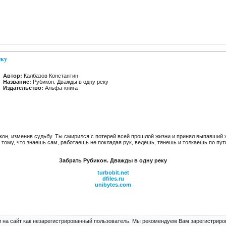
еку
Автор:
Калбазов Константин
Название:
Рубикон. Дважды в одну реку
Издательство:
Альфа-книга
он, изменив судьбу. Ты смирился с потерей всей прошлой жизни и принял выпавший ж
тому, что знаешь сам, работаешь не покладая рук, ведешь, тянешь и толкаешь по пути
Забрать Рубикон. Дважды в одну реку
turbobit.net
dfiles.ru
unibytes.com
 на сайт как незарегистрированный пользователь. Мы рекомендуем Вам зарегистриров