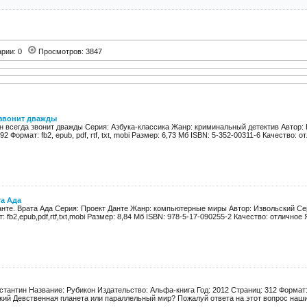
арии: 0
Просмотров: 3847
 звонит дважды
н всегда звонит дважды Серия: Азбука-классика Жанр: криминальный детектив Автор:
2 Формат: fb2, epub, pdf, rtf, txt, mobi Размер: 6,73 Мб ISBN: 5-352-00311-6 Качество: от
та Ада
анте. Врата Ада Серия: Проект Данте Жанр: компьютерные миры Автор: Извольский Сер
 fb2,epub,pdf,rtf,txt,mobi Размер: 8,84 Мб ISBN: 978-5-17-090255-2 Качество: отличное Я
стантин Название: Рубикон Издательство: Альфа-книга Год: 2012 Страниц: 312 Формат: r
кий Девственная планета или параллельный мир? Пожалуй ответа на этот вопрос наши