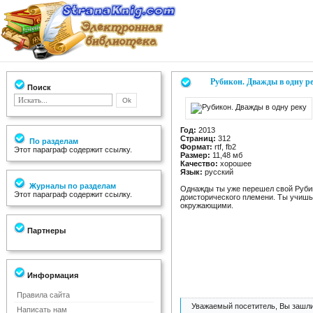
Рубикон. Дважды в одну р
Поиск
Год:
2013
Страниц:
312
По разделам
Формат:
rtf, fb2
Этот параграф содержит ссылку.
Размер:
11,48 мб
Качество:
хорошее
Язык:
русский
Журналы по разделам
Однажды ты уже перешел свой Рубик
Этот параграф содержит ссылку.
доисторического племени. Ты учишь 
окружающими.
Партнеры
Информация
Правила сайта
Уважаемый посетитель, Вы зашли
Написать нам