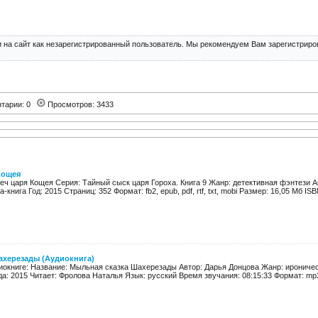
 на сайт как незарегистрированный пользователь. Мы рекомендуем Вам зарегистриров
тарии: 0
Просмотров: 3433
Кощея
еч царя Кощея Серия: Тайный сыск царя Гороха. Книга 9 Жанр: детективная фэнтези 
книга Год: 2015 Страниц: 352 Формат: fb2, epub, pdf, rtf, txt, mobi Размер: 16,05 Мб ISBN
ахерезады (Аудиокнига)
окниге: Название: Мыльная сказка Шахерезады Автор: Дарья Донцова Жанр: ироничес
а: 2015 Читает: Фролова Наталья Язык: русский Время звучания: 08:15:33 Формат: mp3 