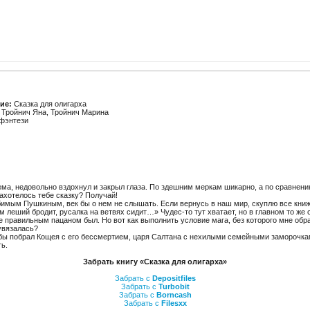
ие:
Сказка для олигарха
Тройнич Яна, Тройнич Марина
фэнтези
рема, недовольно вздохнул и закрыл глаза. По здешним меркам шикарно, а по сравнен
захотелось тебе сказку? Получай!
бимым Пушкиным, век бы о нем не слышать. Если вернусь в наш мир, скуплю все книж
 леший бродит, русалка на ветвях сидит…» Чудес-то тут хватает, но в главном то же с
е правильным пацаном был. Но вот как выполнить условие мага, без которого мне обра
увязалась?
т бы побрал Кощея с его бессмертием, царя Салтана с нехилыми семейными замороч
ь.
Забрать книгу «Сказка для олигарха»
Забрать с
Depositfiles
Забрать с
Turbobit
Забрать с
Borncash
Забрать с
Filesxx