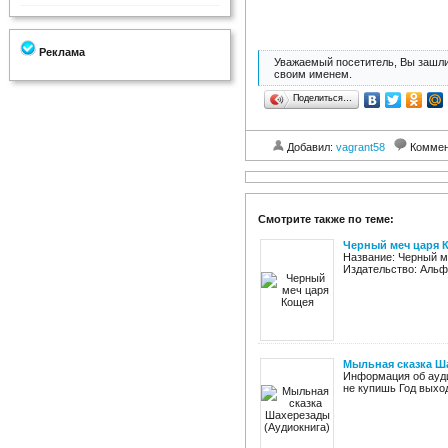
Реклама
Уважаемый посетитель, Вы зашли
своим именем.
Поделиться…
Добавил:
vagrant58
Коммен
Смотрите также по теме:
Черный меч царя 
Название: Черный м
Издательство: Альфа-
Мыльная сказка Ш
Информация об ауди
не купишь Год выход