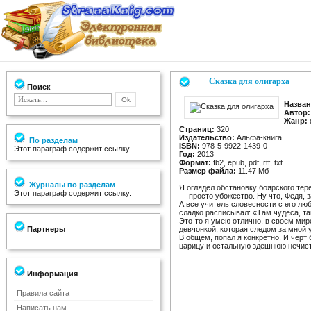
Сказка для олигарха
Поиск
Назван
Автор:
Жанр:
Страниц:
320
Издательство:
Альфа-книга
По разделам
ISBN:
978-5-9922-1439-0
Этот параграф содержит ссылку.
Год:
2013
Формат:
fb2, epub, pdf, rtf, txt
Размер файла:
11.47 Мб
Журналы по разделам
Я оглядел обстановку боярского те
Этот параграф содержит ссылку.
— просто убожество. Ну что, Федя, 
А все учитель словесности с его лю
сладко расписывал: «Там чудеса, там
Это-то я умею отлично, в своем мир
Партнеры
девчонкой, которая следом за мной 
В общем, попал я конкретно. И чер
царицу и остальную здешнюю нечист
Информация
Правила сайта
Написать нам