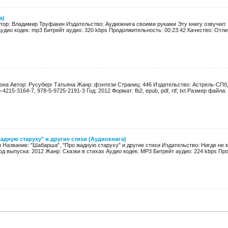
а)
тор: Владимир Труфакин Издательство: Аудиокнига своими руками Эту книгу озвучил:
удио кодек: mp3 Битрейт аудио: 320 kbps Продолжительность: 00:23:42 Качество: Отлич
она Автор: Русуберг Татьяна Жанр: фэнтези Страниц: 446 Издательство: Астрель-СПб,
-4215-3164-7, 978-5-9725-2191-3 Год: 2012 Формат: fb2, epub, pdf, rtf, txt Размер файла: 7
адную старуху" и другие стихи (Аудиокнига)
 Название: "Шабарша", "Про жадную старуху" и другие стихи Издательство: Нигде не 
д выпуска: 2012 Жанр: Сказки в стихах Аудио кодек: MP3 Битрейт аудио: 224 kbps Прод