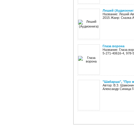
Леший (Аудиокниг
Название: Леший Ав
2015 Жанр: Сказка А
Глаза ворона
Название: Глаза вор
5-271-40616-4, 978-5
"Шабарша", "Про ж
Автор: В.З. Шамонин
Александр Синица Го