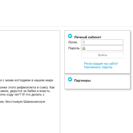
Личный кабинет
Логин:
Пароль:
Регистрация на сайте!
Напомнить пароль
ию с моим коттеджем в нашем мире
Партнеры
онки этого рифмоплета и сожгу. Как
амое, дерутся за бабки и власть.
тно ходу нет? И что делать с
ками, бесстыжую Шамаханскую