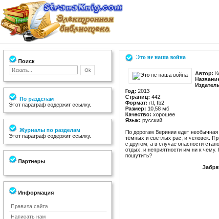
Это не наша война
Поиск
Автор:
К
Названи
Издател
Год:
2013
Страниц:
442
По разделам
Формат:
rtf, fb2
Этот параграф содержит ссылку.
Размер:
10,58 мб
Качество:
хорошее
Язык:
русский
Журналы по разделам
По дорогам Веринии едет необычная 
Этот параграф содержит ссылку.
тёмных и светлых рас, и человек. П
с другом, а в случае опасности стан
отдых, и неприятности им ни к чему.
пошутить?
Партнеры
Забра
Информация
Правила сайта
Написать нам