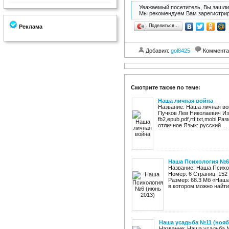
Уважаемый посетитель, Вы зашли 
Мы рекомендуем Вам зарегистрир
Поделиться…
Реклама
Добавил:
gol8425
Коммента
Смотрите также по теме:
Наша личная война
Название: Наша личная во
Пучков Лев Николаевич Из
fb2,epub,pdf,rtf,txt,mobi Р
отличное Язык: русский ...
Наша Психология №6 
Название: Наша Психо
Номер: 6 Страниц: 152
Размер: 68.3 Мб «Наша
в котором можно найти 
Наша усадьба №11 (нояб
Название: Наша усадьба №