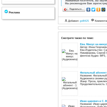
Уважаемый посетитель, Вы зашли 
Мы рекомендуем Вам зарегистрир
Поделиться…
Реклама
Добавил:
gol8425
Коммента
Смотрите также по теме:
Ева. Минус на мину
Автор: Инна Георгиев
Ева Издательство: С
Никифорова, Сергей Х
фентези Аудио: MP3, 1
Фатальный абонент 
Название: Фатальный 
Аудиокнига своими ру
Жанр: Проза, приключ
Продолжительность: 0
Иван-царевич и С. 
Название: Иван-царев
Исполнитель: Eolla И