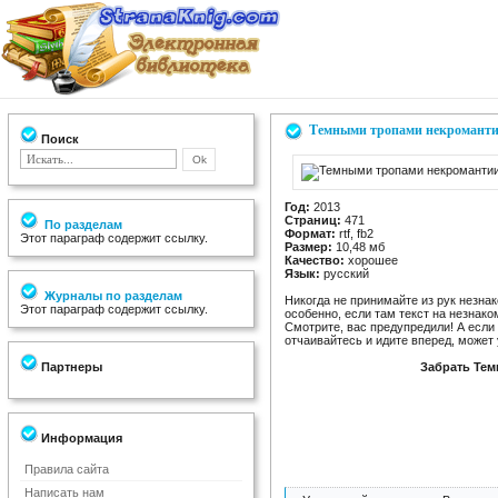
Темными тропами некромант
Поиск
Год:
2013
Страниц:
471
По разделам
Формат:
rtf, fb2
Этот параграф содержит ссылку.
Размер:
10,48 мб
Качество:
хорошее
Язык:
русский
Журналы по разделам
Никогда не принимайте из рук незнако
Этот параграф содержит ссылку.
особенно, если там текст на незнако
Смотрите, вас предупредили! А если 
отчаивайтесь и идите вперед, может 
Партнеры
Забрать Те
Информация
Правила сайта
Написать нам