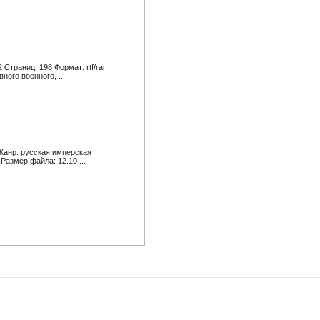
Страниц: 198 Формат: rtf/rar
ого военного, ...
Жанр: русская имперская
 Размер файла: 12.10 ...