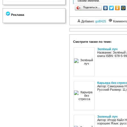
своим именем.
Поделиться…
Реклама
Добавил:
gol8425
Коммент
Смотрите также по теме:
Зелёный луч
Название: Зелёный 
книга ISBN: 978-5-99
Карьера без стрес
Автор: Самоукина Н.
Русский Размер: 11,
Зеленый луч
Автор: Иторр Кайл Н
хорошее Язык: русск