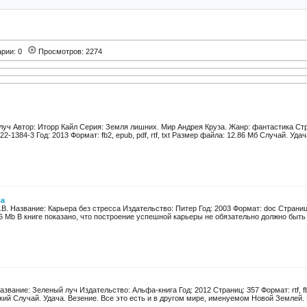
арии: 0
Просмотров: 2274
луч Автор: Иторр Кайл Серия: Земля лишних. Мир Андрея Круза. Жанр: фантастика Ст
22-1384-3 Год: 2013 Формат: fb2, epub, pdf, rtf, txt Размер файла: 12.86 Мб Случай. Удача
са
В. Название: Карьера без стресса Издательство: Питер Год: 2003 Формат: doc Страни
6 Mb В книге показано, что построение успешной карьеры не обязательно должно быть с
азвание: Зеленый луч Издательство: Альфа-книга Год: 2012 Страниц: 357 Формат: rtf, f
ий Случай. Удача. Везение. Все это есть и в другом мире, именуемом Новой Землей. В 