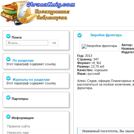
Зверобои фронтира
Поиск
Автор:
Назван
Издате
Год:
2013
Страниц:
347
По разделам
Формат:
rtf, fb2
Этот параграф содержит ссылку.
Размер:
13,75 мб
Качество:
хорошее
Язык:
русский
Журналы по разделам
Алекс Седов, офицер Планетарных во
Этот параграф содержит ссылку.
расплатиться за полное излечение, 
фронтира.
Партнеры
Информация
Правила сайта
Уважаемый посетитель, Вы зашли
Написать нам