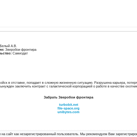
Белый А.В.
ие:
Зверобои фронтира
льство:
Самиздат
йск в отставке, попадает в сложную жизненную ситуацию. Разрушена карьера, потерян
вынужден заключить контракт с галактической корпорацией о работе в качестве охотни
Забрать Зверобои фронтира
turbobit.net
file-space.org
unibytes.com
 на сайт как незарегистрированный пользователь. Мы рекомендуем Вам зарегистриров