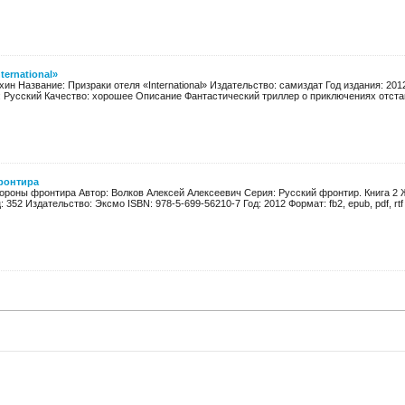
ternational»
ин Название: Призраки отеля «International» Издательство: самиздат Год издания: 2012 
 Русский Качество: хорошее Описание Фантастический триллер о приключениях отставн
ронтира
тороны фронтира Автор: Волков Алексей Алексеевич Серия: Русский фронтир. Книга 2 
352 Издательство: Эксмо ISBN: 978-5-699-56210-7 Год: 2012 Формат: fb2, epub, pdf, rtf