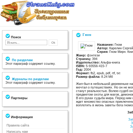
Гном
Поиск
Название:
Гном
Автор:
Карелин Сергей
Серия:
Гном Мирн. Кни
Жанр:
фэнтези
Страниц:
394
По разделам
Издательство:
Альфа-книга
Этот параграф содержит ссылку.
ISBN:
5-93556-415-7
Год:
2004
Формат:
fb2, epub, pdf, rtf, txt
Размер файла:
8.24 Мб
Журналы по разделам
Этот параграф содержит ссылку.
Жил-был в небольшой деревеньке на 
мечтал о путешествиях. Но он не мо
станут реальностью. Волею судеб он
предметом охоты для магов, демонов
Партнеры
В его руках судьба мира. Перед ним н
ждет множество опасных приключений
воплотить в жизнь заветы бога гном
Заб
Информация
За
З
Правила сайта
З
Написать нам