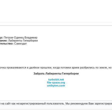
р:
Петров-Одинец Владимир
ание:
Лабиринты Гипербореи
тельство:
Самиздат
чка проваливаются в далёкое прошлое, когда потомки ариев разбрелись по земле, но 
Забрать Лабиринты Гипербореи
turbobit.net
file-space.org
unibytes.com
 на сайт как незарегистрированный пользователь. Мы рекомендуем Вам зарегистриров