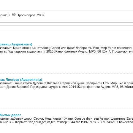
арии: 0
Просмотров: 2087
раниц (Аудиокнига)
азвание: Книга огненных страниц Серия или цикл: Лабиринты Ехо, Мир Ехо и приключе
мак Год издания аудио книги: 2015 Жанр: фентези Аудио: MP3, 56 Кбит/с Продолжительн
ых Листьев (Аудиокнига)
азвание: Тайна клуба Дубовых Листьев Серия или цикл: Лабиринты Ехо, Мир Ехо и пр
ет: Денис Веровой Год издания аудио книги: 2014 Жанр: фентези Аудио: MP3, 96 Кбит/с
абытых дорог
иринты забытых дорог Серия: Нед. Книга 4 Жанр: боевое фэнтези Автор: Щепетнов Ев
ниц: 352 Формат: fb2,epub,pdf,rtf,txt Размер: 9.44 Мб ISBN: 978-5-699-74829-7 Качество: