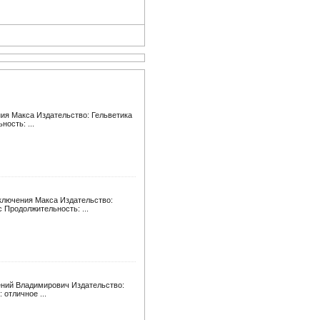
ния Макса Издательство: Гельветика
ость: ...
иключения Макса Издательство:
 Продолжительность: ...
гений Владимирович Издательство:
 отличное ...