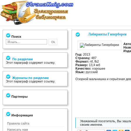
Лабиринты Гипербореи
Поиск
Авто
Назв
Изда
Год:
2013
Страниц:
487
По разделам
Формат:
rtf, fb2
Этот параграф содержит ссылку.
Размер:
13,4 мб
Качество:
хорошее
Язык:
русский
Журналы по разделам
Озорной мальчишка и серьёзная дево
Этот параграф содержит ссылку.
Партнеры
Информация
Уважаемый посетитель, Вы зашли
Правила сайта
своим именем.
Написать нам