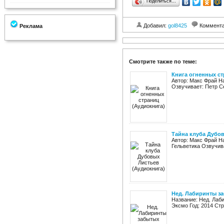
Поделиться…
Добавил:
gol8425
Коммент
Реклама
Смотрите также по теме:
Книга огненных ст
Автор: Макс Фрай Н
Озвучивает: Петр Се
Тайна клуба Дубов
Автор: Макс Фрай Н
Гельветика Озвучива
Нед. Лабиринты з
Название: Нед. Лаб
Эксмо Год: 2014 Стра