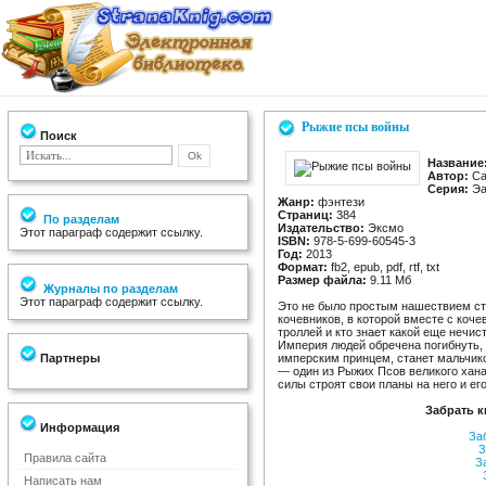
Рыжие псы войны
Поиск
Название
Автор:
Са
Серия:
Эа
Жанр:
фэнтези
Страниц:
384
По разделам
Издательство:
Эксмо
Этот параграф содержит ссылку.
ISBN:
978-5-699-60545-3
Год:
2013
Формат:
fb2, epub, pdf, rtf, txt
Размер файла:
9.11 Мб
Журналы по разделам
Этот параграф содержит ссылку.
Это не было простым нашествием ст
кочевников, в которой вместе с коч
троллей и кто знает какой еще нечист
Империя людей обречена погибнуть, е
Партнеры
имперским принцем, станет мальчико
— один из Рыжих Псов великого хана
силы строят свои планы на него и ег
Забрать 
Информация
За
З
Правила сайта
З
Написать нам