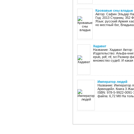
Кровавые сны владык
Автор: Сафин Эльдар На
Год: 2013 Страниц: 352 Ф
Язык: русский Армия хао
но местный бог, Владыка 
Хадават
Название: Хадават Автор:
Издательство: Альфа-книга
epub, pdf, rtf, txt Размер
множество судеб. И какая .
Император людей
Название: Император л
Арвендейл. Книга 3 Жан
ISBN: 978-5-9922-0091-
файла: 6,72 Мб На тольк