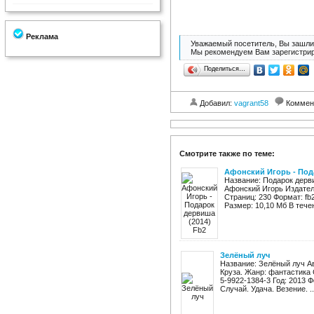
Реклама
Уважаемый посетитель, Вы зашли 
Мы рекомендуем Вам зарегистрир
Поделиться…
Добавил:
vagrant58
Коммен
Смотрите также по теме:
Афонский Игорь - Под
Название: Подарок дерв
Афонский Игорь Издатель
Страниц: 230 Формат: fb2
Размер: 10,10 Мб В течен
Зелёный луч
Название: Зелёный луч А
Круза. Жанр: фантастика 
5-9922-1384-3 Год: 2013 Фо
Случай. Удача. Везение. ..