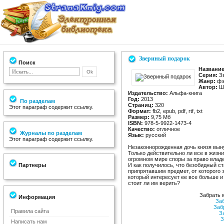
Звериный подарок
Поиск
Название
Серия:
Зв
Жанр:
фэ
Автор:
Ш
Издательство:
Альфа-книга
Год:
2013
По разделам
Страниц:
320
Этот параграф содержит ссылку.
Формат:
fb2, epub, pdf, rtf, txt
Размер:
9,75 Мб
ISBN:
978-5-9922-1473-4
Качество:
отличное
Журналы по разделам
Язык:
русский
Этот параграф содержит ссылку.
Незаконнорожденная дочь князя вын
Только действительно ли все в жизни 
огромном мире споры за право влад
Партнеры
И как получилось, что безобидный ст
припрятавшим предмет, от которого 
который интересует ее все больше и
стоит ли им верить?
Забрать 
Информация
За
Заб
Правила сайта
З
З
Написать нам