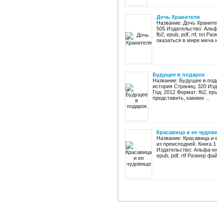
Дочь Хранителя
Название: Дочь Храните
505 Издательство: Альф
fb2, epub, pdf, rtf, txt
оказаться в мире меча и 
Будущее в подарок
Название: Будущее в под
история Страниц: 320 Изд
Год: 2012 Формат: fb2, ep
представить, какими ...
Красавица и ее чудов
Название: Красавица и 
из преисподней. Книга 
Издательство: Альфа-кни
epub, pdf, rtf Размер фай