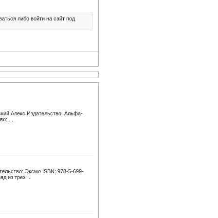
аться либо войти на сайт под
ский Алекс Издательство: Альфа-
о: ...
тельство: Эксмо ISBN: 978-5-699-
д из трех ...