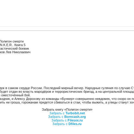
Полигон смерти
N.K.E.R.. Книга 5
астический боевик
ов Лев Николаевич
к в самом сердце России. Последний мирный вечер. Народные гуляния по случаю Ста
будет отдан во власть мародёров и террористических бригад, а на центральной площад
й ожесточённый бой.
праздник, и Алексу Дорохову из команды «Бункер» совершенно невдомек, что скоро он п
оить ни гроша, горожанам придется сбиваться в стаи, чтобы выжить, а улицы станут зо
Забрать книгу «Полигон смерти»
Забрать с
Turbobit.net
Забрать с
Borncash.org
Забрать с
Filesxx.ru
Забрать с
Dfiles.ru