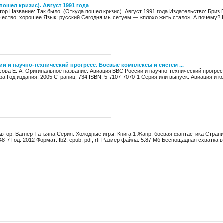
пошел кризис). Август 1991 года
тор Название: Так было. (Откуда пошел кризис). Август 1991 года Издательство: Бриз Г
чество: хорошее Язык: русский Сегодня мы сетуем — «плохо жить стало». А почему? Кр
и и научно-технический прогресс. Боевые комплексы и систем ...
осова Е. А. Оригинальное название: Авиация ВВС России и научно-технический прогре
тра Год издания: 2005 Страниц: 734 ISBN: 5-7107-7070-1 Серия или выпуск: Авиация и ко
втор: Вагнер Татьяна Серия: Холодные игры. Книга 1 Жанр: боевая фантастика Страни
8-7 Год: 2012 Формат: fb2, epub, pdf, rtf Размер файла: 5.87 Мб Беспощадная схватка во