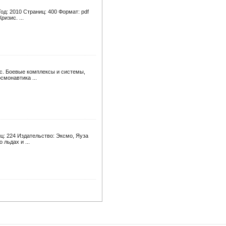
од: 2010 Страниц: 400 Формат: pdf
изис. ...
сс. Боевые комплексы и системы,
смонавтика ...
ц: 224 Издательство: Эксмо, Яуза
 льдах и ...