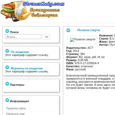
Полигон смерти
Поиск
Название:
Серия:
B.U.
Жанр:
фант
Автор:
Пучк
Издательство:
АСТ
Год:
2013
По разделам
Страниц:
384
Этот параграф содержит ссылку.
Формат:
fb2, epub, pdf, rtf, txt
Размер:
8,99 Мб
ISBN:
978-5-17-078554-4
Качество:
отличное
Журналы по разделам
Язык:
русский
Этот параграф содержит ссылку.
Благополучный промышленный городо
превратится в военный плацдарм, и 
хоровод, разгорится кровопролитны
Партнеры
Но это будет завтра. А пока здесь 
которой жизнь человека не будет ст
Информация
Правила сайта
Написать нам