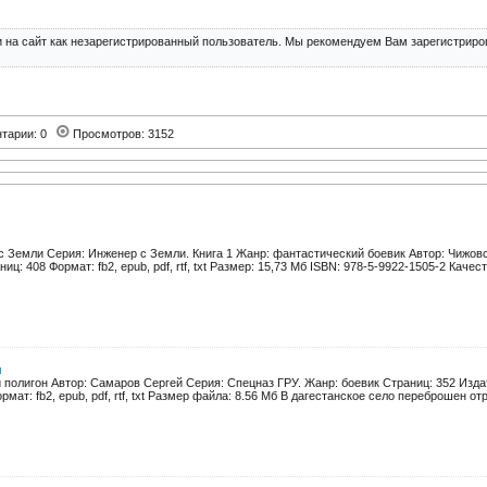
 на сайт как незарегистрированный пользователь. Мы рекомендуем Вам зарегистриров
тарии: 0
Просмотров: 3152
с Земли Серия: Инженер с Земли. Книга 1 Жанр: фантастический боевик Автор: Чижов
иц: 408 Формат: fb2, epub, pdf, rtf, txt Размер: 15,73 Мб ISBN: 978-5-9922-1505-2 Качеств
н
 полигон Автор: Самаров Сергей Серия: Спецназ ГРУ. Жанр: боевик Страниц: 352 Изда
рмат: fb2, epub, pdf, rtf, txt Размер файла: 8.56 Мб В дагестанское село переброшен отря