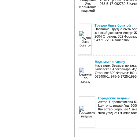
2016 Страниц: 384 Формат
978-5-17-092739-5 Качес
Трудно быть богатой
Название: Трудно быть бог
женский детектив Автор: 
2004 Страниц: 352 Формат: f
94371-723-4 Качество: ...
Ведьмы по заказу
Название: Ведьмы по зака
Билевская Александра Изд
Страниц: 320 Формат: fb2, e
073406-1, 978-5-9725-1996-5
Городские ведьмы
Автор: Перевозчикова Ю
Центрполиграф Год: 2006
Качество: хорошее Язык
чего угодно! От счастлив