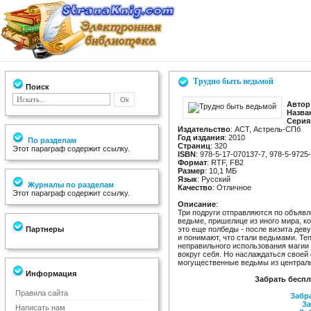
Трудно быть ведьмой
Поиск
Автор
Назва
Серия
Издательство
: АСТ, Астрель-СПб
Год издания
: 2010
По разделам
Страниц
: 320
Этот параграф содержит ссылку.
ISBN
: 978-5-17-070137-7, 978-5-9725
Формат
: RTF, FB2
Размер
: 10,1 МБ
Язык
: Русский
Журналы по разделам
Качество
: Отличное
Этот параграф содержит ссылку.
Описание
:
Три подруги отправляются по объявле
ведьме, пришелице из иного мира, ко
Партнеры
это еще полбеды - после визита де
и понимают, что стали ведьмами. Теп
неправильного использования магии
вокруг себя. Но наслаждаться своей
могущественные ведьмы из центральн
Информация
Забрать беспл
Правила сайта
Забра
За
Написать нам