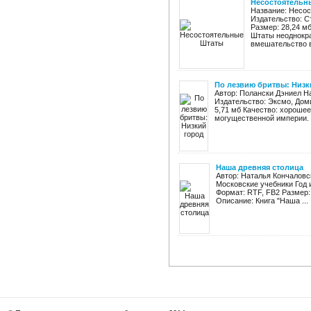
Несостоятельн
Название: Несо
Издательство: Ст
Размер: 28,24 м
Штаты неоднокра
вмешательство в 
По лезвию бритвы: Низк
Автор: Полански Дэниел На
Издательство: Эксмо, Домин
5,71 мб Качество: хорошее
могущественной империи. Н
Наша древняя столица
Автор: Наталья Кончаловс
Московские учебники Год и
Формат: RTF, FB2 Размер:
Описание: Книга "Наша ...