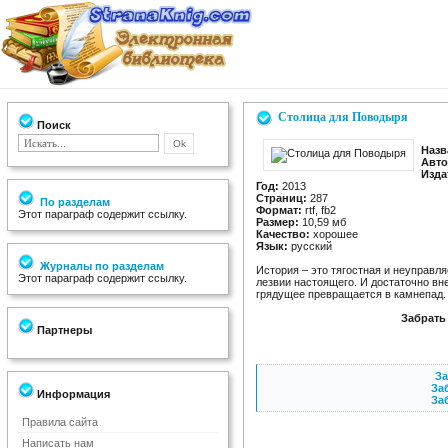
Столица для Поводыря
Поиск
Назв
Авто
Изда
Год:
2013
Страниц:
287
По разделам
Формат:
rtf, fb2
Этот параграф содержит ссылку.
Размер:
10,59 мб
Качество:
хорошее
Язык:
русский
Журналы по разделам
История – это тягостная и неуправл
Этот параграф содержит ссылку.
лезвии настоящего. И достаточно вне
грядущее превращается в камнепад. 
Забрать
Партнеры
За
Заб
Информация
За
Правила сайта
Написать нам