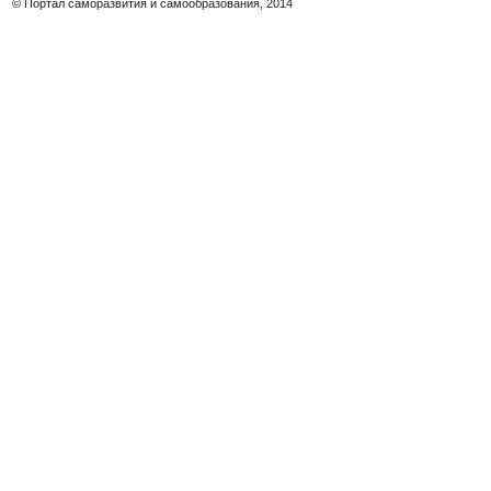
© Портал саморазвития и самообразования, 2014