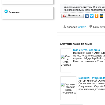
Уважаемый посетитель, Вы зашли 
Мы рекомендуем Вам зарегистрир
Реклама
Поделиться…
Добавил:
gol8425
Коммента
Смотрите также по теме:
Ола и Отто. Столица
Название: Ола и Отто. Ст
Автор: Руда Александра И
Формат: fb2,epub,pdf,rtf,t
Качество: отличное Язык: .
Барнаул - столица 
Автор: Николай Орехо
Серия или цикл: вне 
Озвучивает: Сергей Л
иронический детектив 